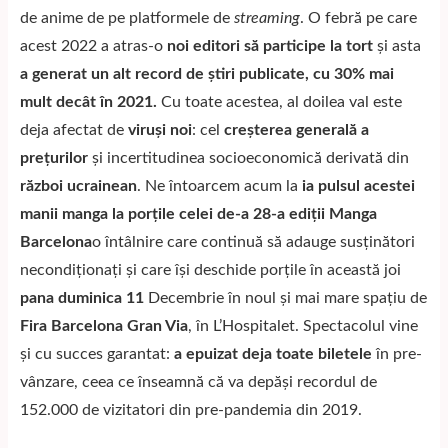
de anime de pe platformele de
streaming
. O febră pe care
acest 2022 a atras-o
noi editori să participe la tort
și asta
a generat un alt record de știri publicate, cu 30% mai
mult decât în ​​2021.
Cu toate acestea, al doilea val este
deja afectat de
viruși noi
: cel
creșterea generală a
prețurilor
şi incertitudinea socioeconomică derivată din
război ucrainean
. Ne întoarcem acum la
ia pulsul acestei
manii manga la porțile celei de-a 28-a ediții Manga
Barcelona
o întâlnire care continuă să adauge susținători
necondiționați și care își deschide porțile în această joi
pana duminica 11
Decembrie în noul și mai mare spațiu de
Fira Barcelona Gran Via
, în L’Hospitalet. Spectacolul vine
și cu succes garantat:
a epuizat deja toate biletele
în pre-
vânzare, ceea ce înseamnă că va depăși recordul de
152.000 de vizitatori din pre-pandemia din 2019.