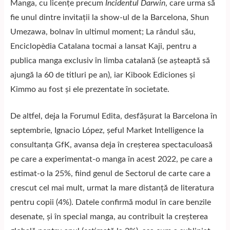
Manga, cu licențe precum
Incidentul Darwin
, care urma să
fie unul dintre invitații la show-ul de la Barcelona, ​​Shun
Umezawa, bolnav în ultimul moment; La rândul său,
Enciclopèdia Catalana tocmai a lansat Kaji, pentru a
publica manga exclusiv în limba catalană (se așteaptă să
ajungă la 60 de titluri pe an), iar Kibook Ediciones și
Kimmo au fost și ele prezentate în societate.
De altfel, deja la Forumul Edita, desfășurat la Barcelona în
septembrie, Ignacio López, șeful Market Intelligence la
consultanța GfK, avansa deja în creșterea spectaculoasă
pe care a experimentat-o ​​manga în acest 2022, pe care a
estimat-o la 25%, fiind genul de Sectorul de carte care a
crescut cel mai mult, urmat la mare distanţă de literatura
pentru copii (4%). Datele confirmă modul în care benzile
desenate, și în special manga, au contribuit la creșterea