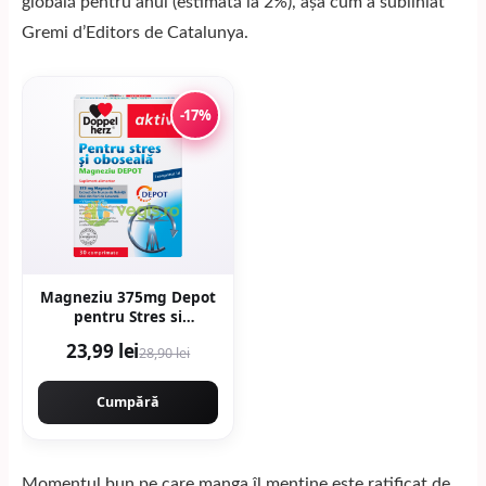
globală pentru anul (estimată la 2%), așa cum a subliniat
Gremi d’Editors de Catalunya.
-17%
Magneziu 375mg Depot
pentru Stres si
Oboseala 30cpr
23,99 lei
28,90 lei
Cumpără
Momentul bun pe care manga îl menține este ratificat de