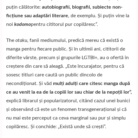
puțin călătorite:
autobiografii, biografii, subiecte non-
ficțiune sau adaptări literare
, de exemplu. Și puțin vine la
noi
kodomo
pentru cititorul pur copilăresc”.
The
otaku
, fanii mediumului, predică mereu că există o
manga pentru fiecare public. Și în ultimii ani, cititorii de
diferite vârste, precum și grupurile LGTBI+, au o ofertă în
creștere din care să aleagă. „Este încurajator, pentru că
sosesc titluri care caută un public dincolo de
necondiționat. Și văd
mulți adulți care citesc manga după
ce au venit la ea de la copiii lor sau chiar de la nepoții lor”,
explică librarul și popularizatorul, citând cazul unei bunici
și observând că este un fenomen transgenerațional și că
nu mai este perceput ca ceva marginal sau pur și simplu
copilăresc. Și conchide: „Există unde să crești”.