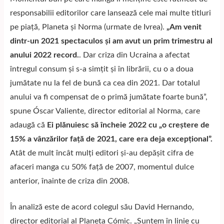
responsabilii editorilor care lansează cele mai multe titluri
pe piață, Planeta și Norma (urmate de Ivrea).
„Am venit
dintr-un 2021 spectaculos și am avut un prim trimestru al
anului 2022 record.
. Dar criza din Ucraina a afectat
întregul consum și s-a simțit și în librării, cu o a doua
jumătate nu la fel de bună ca cea din 2021. Dar totalul
anului va fi compensat de o primă jumătate foarte bună”,
spune Óscar Valiente, director editorial al Norma, care
adaugă că
Ei plănuiesc să încheie 2022 cu „o creștere de
15% a vânzărilor față de 2021, care era deja excepțional”.
Atât de mult încât mulți editori și-au depășit cifra de
afaceri manga cu 50% față de 2007, momentul dulce
anterior, înainte de criza din 2008.
În analiză este de acord colegul său David Hernando,
director editorial al Planeta Cómic. „Suntem în linie cu