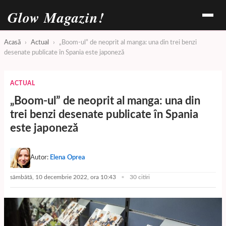
Glow Magazin!
Acasă
›
Actual
›
„Boom-ul” de neoprit al manga: una din trei benzi
desenate publicate în Spania este japoneză
ACTUAL
„Boom-ul” de neoprit al manga: una din
trei benzi desenate publicate în Spania
este japoneză
Autor:
Elena Oprea
sâmbătă, 10 decembrie 2022, ora 10:43
30 citiri