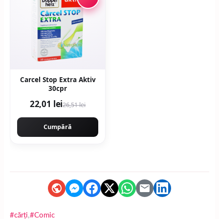
Carcel Stop Extra Aktiv
30cpr
22,01 lei
26,51 lei
Cumpără
,
#cărți
#Comic