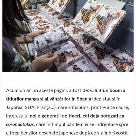
Acum un an, în aceste pagini, a fost dezvăluit
un boom al
titlurilor manga și al vânzărilor în Spania
(depistat și în
Japonia, SUA, Franța…), care a răspuns, printre alte cauze,
interesului
noile generaţii de tineri, cei deja botezaţi ca
coronaotakus
,
care în timpul pandemiei se îndreptase spre
citirea benzilor desenate japoneze după ce s-a îndrăgostit