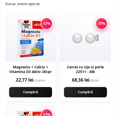
Sursa: www.epe.es
-17%
-77%
Magneziu + Calciu +
Cercei cu tija si perle
Vitamina D3 Aktiv 30cpr
22511 - Alb
22,77 lei
68,36 lei
27,43 lei
300 lei
Cumpără
Cumpără
-17%