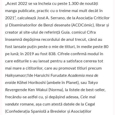
„Acest 2022 se va încheia cu peste 1.300 de noutăți
manga publicate, practic cu o treime mai mult decât în ​​
2021”, calculează José A. Serrano, de la Asociația Criticilor
și Diseminatorilor de Benzi desenate (ACDCómic), librar și
creator al site-ului de referință Guía. comicul Cifra
înseamnă depășirea recordului de anul trecut, când au
fost lansate puțin peste o mie de titluri, în medie peste 80
pe lună; în 2019 au fost 838. Cifrele confirmă modul în
care editurile s-au lansat pentru a satisface cererea tot
mai mare a cititorilor, care au promovat titluri precum
Haikyumacr;!!
de Haruichi Furudate
Academia mea de
eroi
de Kōhei Horikoshi (ambele în Planet), sau
Tokyo
Revengers
de Ken Wakui (Norma), la listele de best-seller,
frecându-se astfel cu, și depășind adesea,
Cele mai
vandute
romane, așa cum atestă datele de la Cegal
(Confederația Spaniolă a Breslelor și Asociațiilor