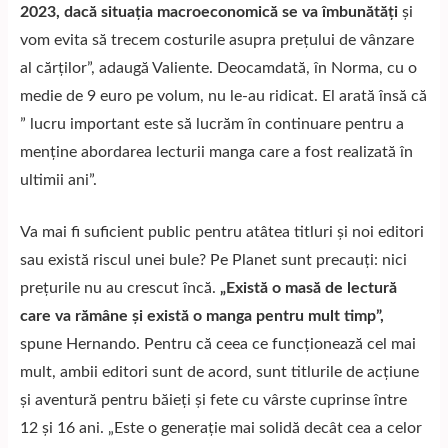
2023, dacă situația macroeconomică se va îmbunătăți
şi
vom evita să trecem costurile asupra preţului de vânzare
al cărţilor”, adaugă Valiente. Deocamdată, în Norma, cu o
medie de 9 euro pe volum, nu le-au ridicat. El arată însă că
” lucru important este să lucrăm în continuare pentru a
menține abordarea lecturii manga care a fost realizată în
ultimii ani”.
Va mai fi suficient public pentru atâtea titluri și noi editori
sau există riscul unei bule? Pe Planet sunt precauți: nici
prețurile nu au crescut încă.
„Există o masă de lectură
care va rămâne și există o manga pentru mult timp”,
spune Hernando. Pentru că ceea ce funcționează cel mai
mult, ambii editori sunt de acord, sunt titlurile de acțiune
și aventură pentru băieți și fete cu vârste cuprinse între
12 și 16 ani. „Este o generație mai solidă decât cea a celor