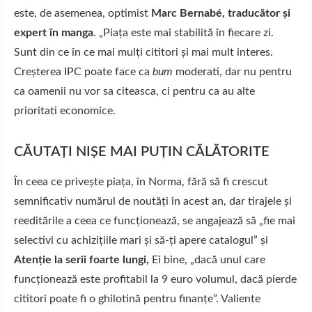
este, de asemenea, optimist
Marc Bernabé, traducător și
expert în manga
. „Piața este mai stabilită în fiecare zi.
Sunt din ce în ce mai mulți cititori și mai mult interes.
Creșterea IPC poate face ca
bum
moderati, dar nu pentru
ca oamenii nu vor sa citeasca, ci pentru ca au alte
prioritati economice.
CĂUTAȚI NIȘE MAI PUȚIN CĂLĂTORITE
În ceea ce privește piața, în Norma, fără să fi crescut
semnificativ numărul de noutăți în acest an, dar tirajele și
reeditările a ceea ce funcționează, se angajează să „fie mai
selectivi cu achizițiile mari și să-ți apere catalogul” și
Atenție la serii foarte lungi,
Ei bine, „dacă unul care
funcționează este profitabil la 9 euro volumul, dacă pierde
cititori poate fi o ghilotină pentru finanțe”. Valiente