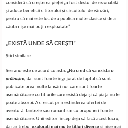
consideră că creșterea pieței „a fost destul de rezonabilă
și aduce beneficii cititorului și circuitului de vânzări,
pentru că mai este loc de a publica multe clasice și de a
căuta nișe mai puțin exploatate”.
„EXISTĂ UNDE SĂ CREȘTI”
Știri similare
Serrano este de acord cu asta.
„Nu cred că va exista o
prăbușire
,
dar sunt foarte îngrijorat de faptul că sunt
publicate prea multe lansări noi care sunt foarte
asemănătoare cu titlurile care există deja și că piața nu le
poate absorbi. A crescut prin extinderea ofertei de
aventură, fantezie sau romantism cu propuneri foarte
asemănătoare. Unii editori încep deja să facă acest lucru,
dar ar trebui
explorați mai multe titluri diverse
și nișe mai