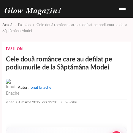
Glow Magazin!
Acasă
›
Fashion
›
Cele două românce care au defilat pe podiumurile de la
Săptămâna Modei
FASHION
Cele două românce care au defilat pe
podiumurile de la Săptămâna Modei
Autor:
Ionut Enache
vineri, 01 martie 2019, ora 12:50
28 citiri