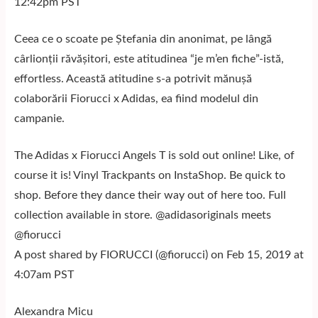
12:42pm PST
Ceea ce o scoate pe Ștefania din anonimat, pe lângă
cârlionții răvășitori, este atitudinea “je m’en fiche”-istă,
effortless. Această atitudine s-a potrivit mănușă
colaborării Fiorucci x Adidas, ea fiind modelul din
campanie.
The Adidas x Fiorucci Angels T is sold out online! Like, of
course it is! Vinyl Trackpants on InstaShop. Be quick to
shop. Before they dance their way out of here too. Full
collection available in store. @adidasoriginals meets
@fiorucci
A post shared by FIORUCCI (@fiorucci) on Feb 15, 2019 at
4:07am PST
Alexandra Micu