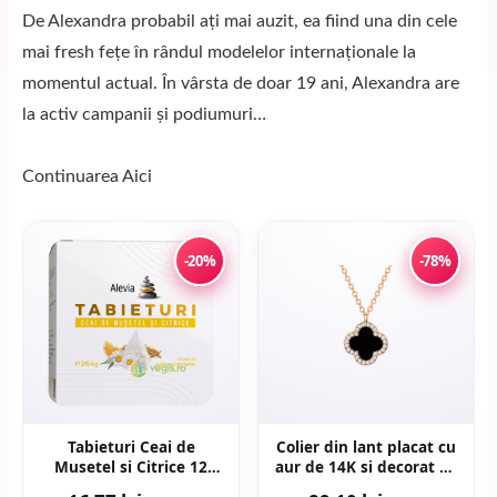
De Alexandra probabil ați mai auzit, ea fiind una din cele
mai fresh fețe în rândul modelelor internaționale la
momentul actual. În vârsta de doar 19 ani, Alexandra are
la activ campanii și podiumuri…
Continuarea
Aici
-20%
-78%
Tabieturi Ceai de
Colier din lant placat cu
Musetel si Citrice 12
aur de 14K si decorat cu
plicuri piramida
pandantiv - Auriu