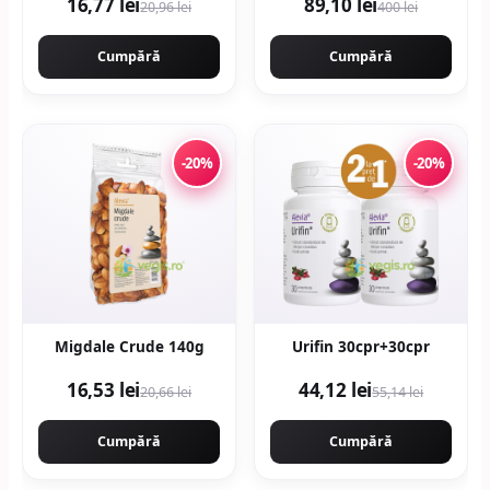
16,77 lei
89,10 lei
20,96 lei
400 lei
Cumpără
Cumpără
-20%
-20%
Migdale Crude 140g
Urifin 30cpr+30cpr
16,53 lei
44,12 lei
20,66 lei
55,14 lei
Cumpără
Cumpără