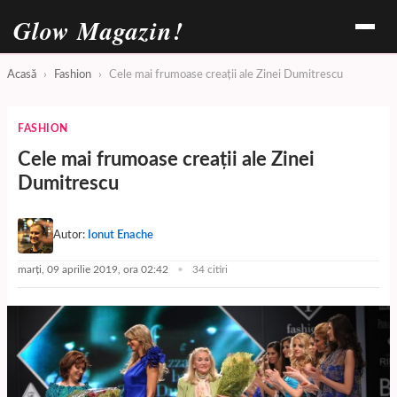
Glow Magazin!
Acasă
›
Fashion
›
Cele mai frumoase creaţii ale Zinei Dumitrescu
FASHION
Cele mai frumoase creaţii ale Zinei
Dumitrescu
Autor:
Ionut Enache
marți, 09 aprilie 2019, ora 02:42
34 citiri