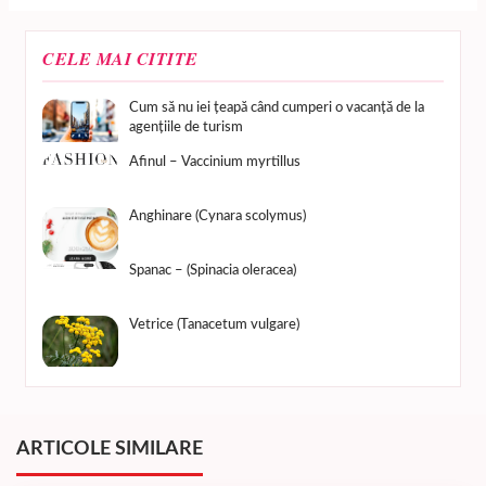
CELE MAI CITITE
Cum să nu iei țeapă când cumperi o vacanță de la
agențiile de turism
Afinul – Vaccinium myrtillus
Anghinare (Cynara scolymus)
Spanac – (Spinacia oleracea)
Vetrice (Tanacetum vulgare)
ARTICOLE SIMILARE