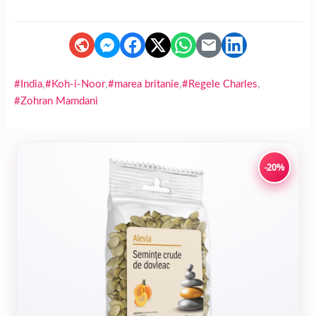
,
,
,
,
#India
#Koh-i-Noor
#marea britanie
#Regele Charles
#Zohran Mamdani
-20%