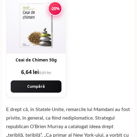
-20%
Ceai de Chimen 50g
6,64 lei
8,31 lei
Cumpără
E drept că, în Statele Unite, remarcile lui Mamdani au fost
privite, în general, ca fiind nediplomatice. Strategul
republican O’Brien Murray a catalogat ideea drept
„teribilă, teribilă”. „Ca primar al New York-ului, a vorbit cu