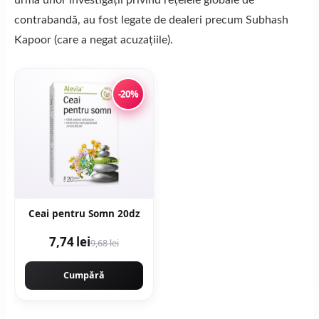
urma unor investigații privind rețelele globale de
contrabandă, au fost legate de dealeri precum Subhash
Kapoor (care a negat acuzațiile).
-20%
Ceai pentru Somn 20dz
7,74 lei
9,68 lei
Cumpără