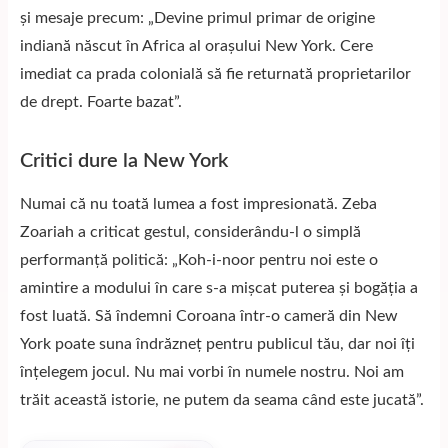
și mesaje precum: „Devine primul primar de origine
indiană născut în Africa al orașului New York. Cere
imediat ca prada colonială să fie returnată proprietarilor
de drept. Foarte bazat”.
Critici dure la New York
Numai că nu toată lumea a fost impresionată. Zeba
Zoariah a criticat gestul, considerându-l o simplă
performanță politică: „Koh-i-noor pentru noi este o
amintire a modului în care s-a mișcat puterea și bogăția a
fost luată. Să îndemni Coroana într-o cameră din New
York poate suna îndrăzneț pentru publicul tău, dar noi îți
înțelegem jocul. Nu mai vorbi în numele nostru. Noi am
trăit această istorie, ne putem da seama când este jucată”.