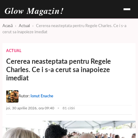
Glow Magazin!
Acasă
›
Actual
›
Cererea neasteptata pentru Regele Charles. Ce i s-a
cerut sa inapoieze imediat
ACTUAL
Cererea neasteptata pentru Regele
Charles. Ce i s-a cerut sa inapoieze
imediat
Autor:
Ionut Enache
joi, 30 aprilie 2026, ora 09:40
81 citiri