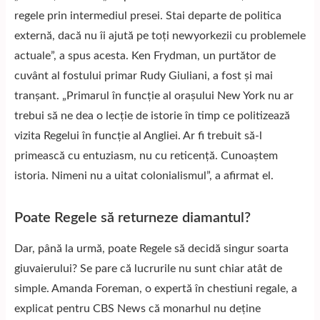
regele prin intermediul presei. Stai departe de politica
externă, dacă nu îi ajută pe toți newyorkezii cu problemele
actuale”, a spus acesta. Ken Frydman, un purtător de
cuvânt al fostului primar Rudy Giuliani, a fost și mai
tranșant. „Primarul în funcție al orașului New York nu ar
trebui să ne dea o lecție de istorie în timp ce politizează
vizita Regelui în funcție al Angliei. Ar fi trebuit să-l
primească cu entuziasm, nu cu reticență. Cunoaștem
istoria. Nimeni nu a uitat colonialismul”, a afirmat el.
Poate Regele să returneze diamantul?
Dar, până la urmă, poate Regele să decidă singur soarta
giuvaierului? Se pare că lucrurile nu sunt chiar atât de
simple. Amanda Foreman, o expertă în chestiuni regale, a
explicat pentru CBS News că monarhul nu deține