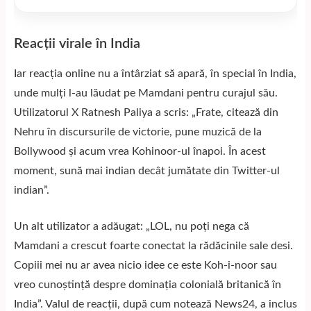
Reacții virale în India
Iar reacția online nu a întârziat să apară, în special în India,
unde mulți l-au lăudat pe Mamdani pentru curajul său.
Utilizatorul X Ratnesh Paliya a scris: „Frate, citează din
Nehru în discursurile de victorie, pune muzică de la
Bollywood și acum vrea Kohinoor-ul înapoi. În acest
moment, sună mai indian decât jumătate din Twitter-ul
indian”.
Un alt utilizator a adăugat: „LOL, nu poți nega că
Mamdani a crescut foarte conectat la rădăcinile sale desi.
Copiii mei nu ar avea nicio idee ce este Koh-i-noor sau
vreo cunoștință despre dominația colonială britanică în
India”. Valul de reacții, după cum notează
News24
, a inclus