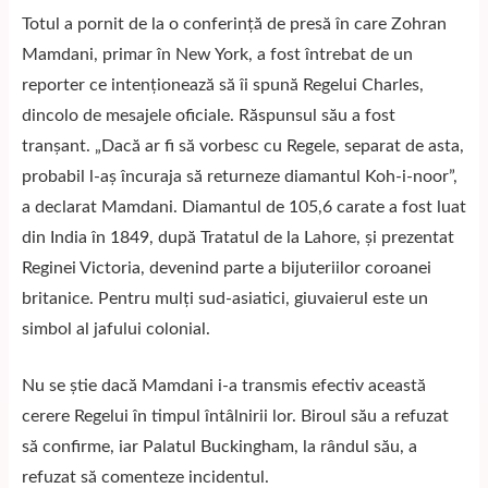
Totul a pornit de la o conferință de presă în care Zohran
Mamdani, primar în New York, a fost întrebat de un
reporter ce intenționează să îi spună Regelui Charles,
dincolo de mesajele oficiale. Răspunsul său a fost
tranșant. „Dacă ar fi să vorbesc cu Regele, separat de asta,
probabil l-aș încuraja să returneze diamantul Koh-i-noor”,
a declarat Mamdani. Diamantul de 105,6 carate a fost luat
din India în 1849, după Tratatul de la Lahore, și prezentat
Reginei Victoria, devenind parte a bijuteriilor coroanei
britanice. Pentru mulți sud-asiatici, giuvaierul este un
simbol al jafului colonial.
Nu se știe dacă Mamdani i-a transmis efectiv această
cerere Regelui în timpul întâlnirii lor. Biroul său a refuzat
să confirme, iar Palatul Buckingham, la rândul său, a
refuzat să comenteze incidentul.