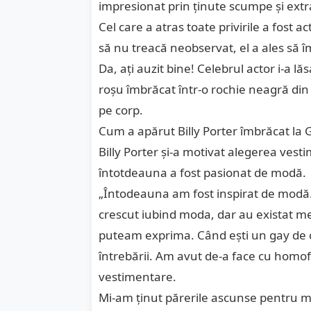
impresionat prin ţinute scumpe şi extr
Cel care a atras toate privirile a fost ac
să nu treacă neobservat, el a ales să 
Da, aţi auzit bine! Celebrul actor i-a l
roşu îmbrăcat într-o rochie neagră din
pe corp.
Cum a apărut Billy Porter îmbrăcat la 
Billy Porter şi-a motivat alegerea ves
întotdeauna a fost pasionat de modă.
„Întodeauna am fost inspirat de modă
crescut iubind moda, dar au existat mer
puteam exprima. Când ești un gay de 
întrebării. Am avut de-a face cu homofo
vestimentare.
Mi-am ținut părerile ascunse pentru m