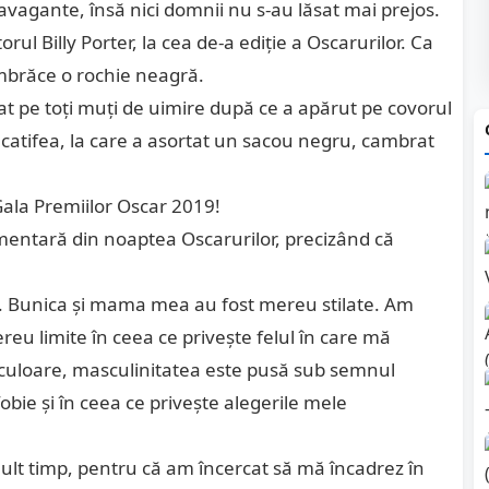
avagante, însă nici domnii nu s-au lăsat mai prejos.
torul Billy Porter, la cea de-a ediție a Oscarurilor. Ca
îmbrăce o rochie neagră.
ăsat pe toţi muţi de uimire după ce a apărut pe covorul
 catifea, la care a asortat un sacou negru, cambrat
Gala Premiilor Oscar 2019!
timentară din noaptea Oscarurilor, precizând că
. Bunica și mama mea au fost mereu stilate. Am
eu limite în ceea ce privește felul în care mă
culoare, masculinitatea este pusă sub semnul
bie și în ceea ce privește alegerile mele
ult timp, pentru că am încercat să mă încadrez în