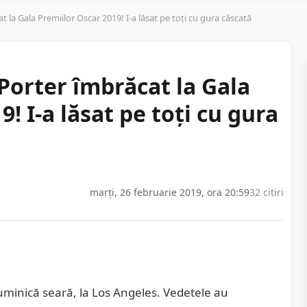
 la Gala Premiilor Oscar 2019! I-a lăsat pe toţi cu gura căscată
Porter îmbrăcat la Gala
! I-a lăsat pe toţi cu gura
marți, 26 februarie 2019, ora 20:59
32 citiri
uminică seară, la Los Angeles. Vedetele au