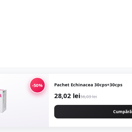
Pachet Echinacea 30cps+30cps
-50%
28,02 lei
56,03 lei
Cumpără