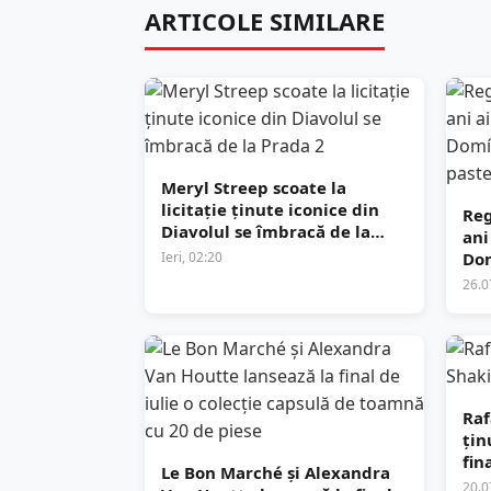
ARTICOLE SIMILARE
Meryl Streep scoate la
licitație ținute iconice din
Reg
Diavolul se îmbracă de la
ani
Prada 2
Ieri, 02:20
Dom
pas
26.0
Raf
țin
fin
Le Bon Marché și Alexandra
20.0