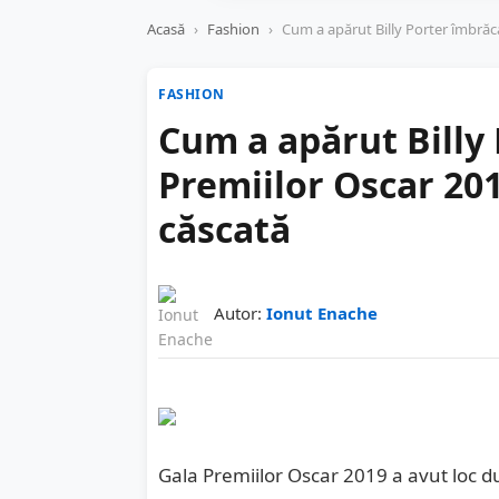
Acasă
›
Fashion
›
Cum a apărut Billy Porter îmbrăcat
FASHION
Cum a apărut Billy 
Premiilor Oscar 2019
căscată
Autor:
Ionut Enache
Gala Premiilor Oscar 2019 a avut loc d