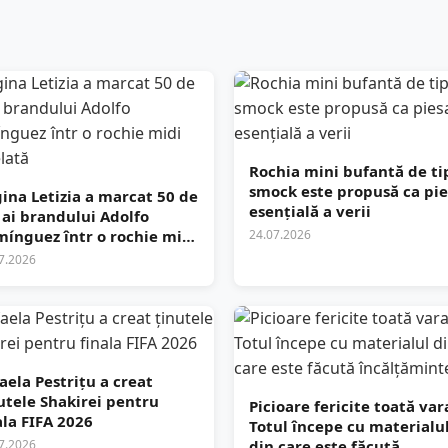
Rochia mini bufantă de ti
smock este propusă ca pi
ina Letizia a marcat 50 de
esențială a verii
 ai brandului Adolfo
ínguez într o rochie midi
24.07.2026
telată
7.2026
aela Pestrițu a creat
utele Shakirei pentru
Picioare fericite toată var
ala FIFA 2026
Totul începe cu materialu
7.2026
din care este făcută