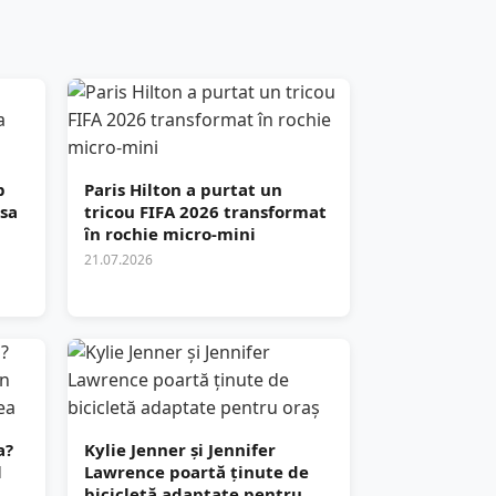
p
Paris Hilton a purtat un
esa
tricou FIFA 2026 transformat
în rochie micro-mini
21.07.2026
a?
Kylie Jenner și Jennifer
l
Lawrence poartă ținute de
bicicletă adaptate pentru