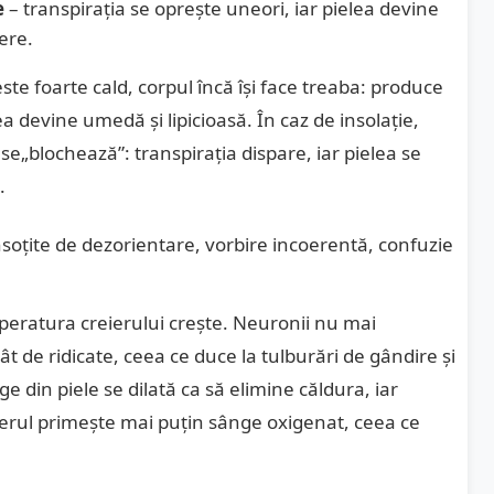
e
– transpirația se oprește uneori, iar pielea devine
ere.
te foarte cald, corpul încă își face treaba: produce
ea devine umedă și lipicioasă. În caz de insolație,
e„blochează”: transpirația dispare, iar pielea se
.
însoțite de dezorientare, vorbire incoerentă, confuzie
peratura creierului crește. Neuronii nu mai
 de ridicate, ceea ce duce la tulburări de gândire și
 din piele se dilată ca să elimine căldura, iar
ierul primește mai puțin sânge oxigenat, ceea ce