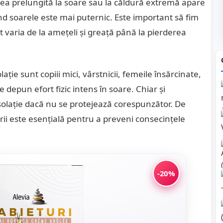
a prelungită la soare sau la căldură extremă apare
nd soarele este mai puternic. Este important să fim
ot varia de la amețeli și greață până la pierderea
ație sunt copiii mici, vârstnicii, femeile însărcinate,
 depun efort fizic intens în soare. Chiar și
solație dacă nu se protejează corespunzător. De
i este esențială pentru a preveni consecințele
-20%