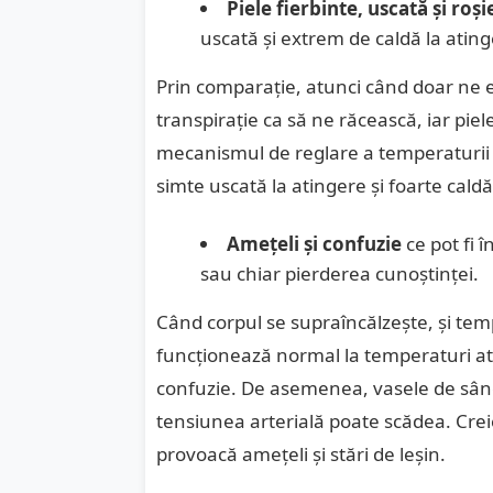
Piele fierbinte, uscată și roși
uscată și extrem de caldă la ating
Prin comparație, atunci când doar ne es
transpirație ca să ne răcească, iar piel
mecanismul de reglare a temperaturii s
simte uscată la atingere și foarte caldă
Amețeli și confuzie
ce pot fi 
sau chiar pierderea cunoștinței.
Când corpul se supraîncălzește, și tem
funcționează normal la temperaturi atât
confuzie. De asemenea, vasele de sânge
tensiunea arterială poate scădea. Cre
provoacă amețeli și stări de leșin.