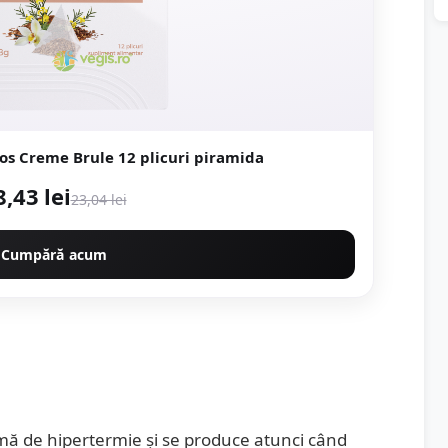
os Creme Brule 12 plicuri piramida
8,43 lei
23,04 lei
Cumpără acum
rmă de hipertermie și se produce atunci când