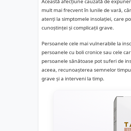
Această afecțiune cauzată de expunere
mult mai frecvent în lunile de vară, câ
atenți la
simptomele insolației
, care p
cunoștinței și complicații grave.
Persoanele cele mai vulnerabile la insol
persoanele cu boli cronice sau cele care
persoanele sănătoase pot suferi de in
aceea, recunoașterea semnelor timpuri
grave și a interveni la timp.