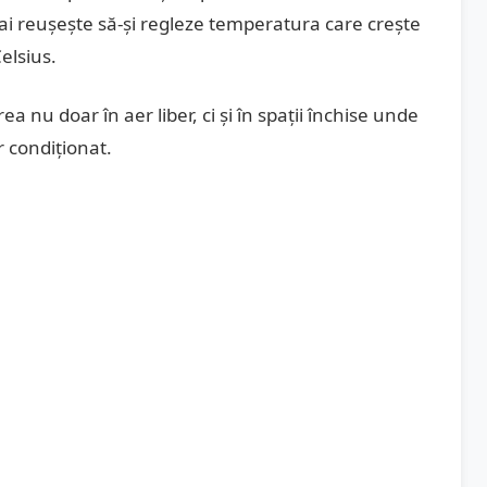
ai reușește să-și regleze temperatura care crește
elsius.
a nu doar în aer liber, ci și în spații închise unde
r condiționat.