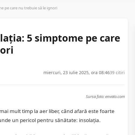
e pe care nu trebuie să le ignori
lația: 5 simptome pe care
ori
miercuri, 23 iulie 2025, ora 08:46
39 citiri
Sursa foto: envato.com
ai mult timp la aer liber, când afară este foarte
cunde un pericol pentru sănătate: insolația.