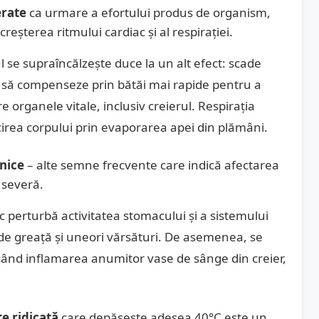
erate
ca urmare a efortului produs de organism,
reșterea ritmului cardiac și al respirației.
l se supraîncălzește duce la un alt efect: scade
ă să compenseze prin bătăi mai rapide pentru a
organele vitale, inclusiv creierul. Respirația
cirea corpului prin evaporarea apei din plămâni.
rnice
– alte semne frecvente care indică afectarea
 severă.
c perturbă activitatea stomacului și a sistemului
e greață și uneori vărsături. De asemenea, se
când inflamarea anumitor vase de sânge din creier,
e ridicată
care depășește adesea 40°C este un