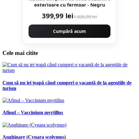
exterioare cu fermoar - Negru
399,99 lei
1.820,99 lei
Cumpără acum
Cele mai citite
Cum să nu iei țeapă când cumperi o vacanță de la agențiile de
turism
Afinul – Vaccinium myrtillus
Anghinare (Cynara scolymus)