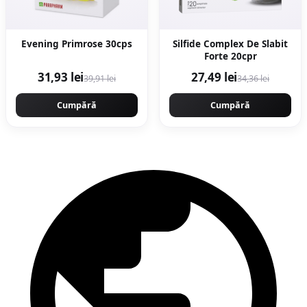
Evening Primrose 30cps
Silfide Complex De Slabit
Forte 20cpr
31,93 lei
27,49 lei
39,91 lei
34,36 lei
Cumpără
Cumpără