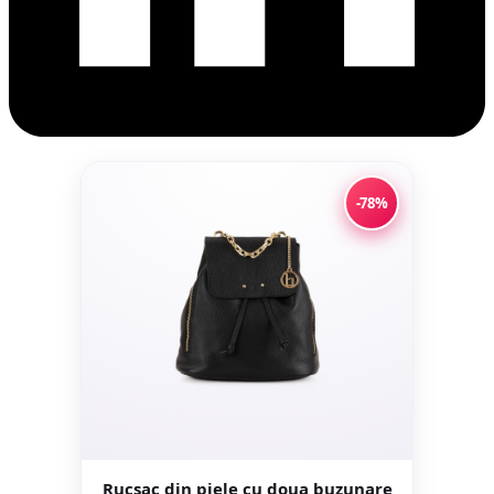
-78%
Rucsac din piele cu doua buzunare