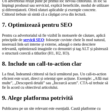
Un advertorial reușit pune pe primul loc nevoia cititorului. În loc să
împingi produsul sau serviciul, explică beneficiile, modul de utilizare
și diferențiatorii. Oferă sfaturi aplicabile și exemple concrete.
Cititorul trebuie să simtă că a câștigat ceva din lectură.
7. Optimizează pentru SEO
Pentru ca advertorialul să fie vizibil în motoarele de căutare, aplică
principiile de
servicii SEO
: folosește cuvinte cheie în mod natural,
inserează link-uri interne și externe, adaugă o meta descriere
relevantă, optimizează imaginile cu denumiri și tag ALT și păstrează
o structură corectă a titlurilor (H1, H2, H3).
8. Include un call-to-action clar
La final, îndeamnă cititorul să facă următorul pas. Un call-to-action
eficient este scurt, direct și orientat spre acțiune. Exemple: „Află mai
multe”, „Descoperă detalii” sau „Încearcă acum”. CTA-ul trebuie să
fie în acord cu obiectivul articolului.
9. Alege platforma potrivită
Publicarea pe un site relevant este esențială. Caută platforme cu