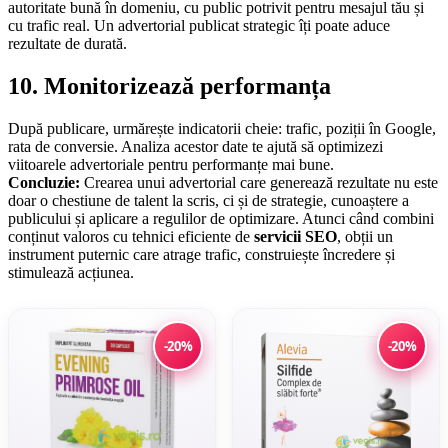
autoritate bună în domeniu, cu public potrivit pentru mesajul tău și
cu trafic real. Un advertorial publicat strategic îți poate aduce
rezultate de durată.
10. Monitorizează performanța
După publicare, urmărește indicatorii cheie: trafic, poziții în Google,
rata de conversie. Analiza acestor date te ajută să optimizezi
viitoarele advertoriale pentru performanțe mai bune.
Concluzie:
Crearea unui advertorial care generează rezultate nu este
doar o chestiune de talent la scris, ci și de strategie, cunoaștere a
publicului și aplicare a regulilor de optimizare. Atunci când combini
conținut valoros cu tehnici eficiente de
servicii SEO
, obții un
instrument puternic care atrage trafic, construiește încredere și
stimulează acțiunea.
-20%
-20%