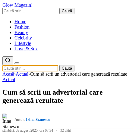
Glow Magazin!
Caută
Home
Fashion
Beauty
Celebrity
Lifestyle
Love & Sex
Caută
Acasă
›
Actual
›
Cum să scrii un advertorial care generează rezultate
Actual
Cum să scrii un advertorial care
generează rezultate
Autor:
Irina Stanescu
sâmbătă, 09 august 2025, ora 07:34
32 citiri