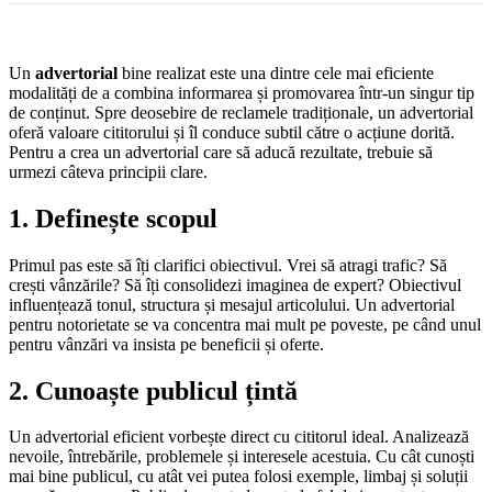
Un
advertorial
bine realizat este una dintre cele mai eficiente
modalități de a combina informarea și promovarea într-un singur tip
de conținut. Spre deosebire de reclamele tradiționale, un advertorial
oferă valoare cititorului și îl conduce subtil către o acțiune dorită.
Pentru a crea un advertorial care să aducă rezultate, trebuie să
urmezi câteva principii clare.
1. Definește scopul
Primul pas este să îți clarifici obiectivul. Vrei să atragi trafic? Să
crești vânzările? Să îți consolidezi imaginea de expert? Obiectivul
influențează tonul, structura și mesajul articolului. Un advertorial
pentru notorietate se va concentra mai mult pe poveste, pe când unul
pentru vânzări va insista pe beneficii și oferte.
2. Cunoaște publicul țintă
Un advertorial eficient vorbește direct cu cititorul ideal. Analizează
nevoile, întrebările, problemele și interesele acestuia. Cu cât cunoști
mai bine publicul, cu atât vei putea folosi exemple, limbaj și soluții