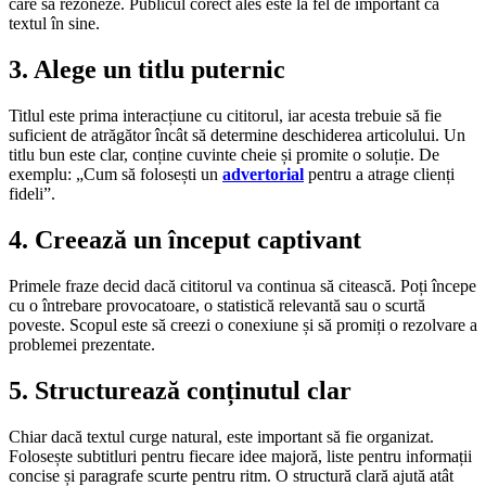
care să rezoneze. Publicul corect ales este la fel de important ca
textul în sine.
3. Alege un titlu puternic
Titlul este prima interacțiune cu cititorul, iar acesta trebuie să fie
suficient de atrăgător încât să determine deschiderea articolului. Un
titlu bun este clar, conține cuvinte cheie și promite o soluție. De
exemplu: „Cum să folosești un
advertorial
pentru a atrage clienți
fideli”.
4. Creează un început captivant
Primele fraze decid dacă cititorul va continua să citească. Poți începe
cu o întrebare provocatoare, o statistică relevantă sau o scurtă
poveste. Scopul este să creezi o conexiune și să promiți o rezolvare a
problemei prezentate.
5. Structurează conținutul clar
Chiar dacă textul curge natural, este important să fie organizat.
Folosește subtitluri pentru fiecare idee majoră, liste pentru informații
concise și paragrafe scurte pentru ritm. O structură clară ajută atât