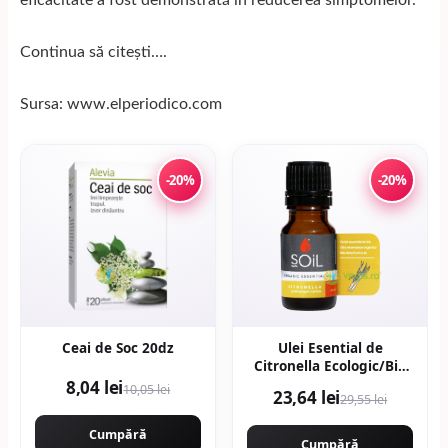
eficacitate a fost demonstrată în reducerea simptomelor.
Continua să citești….
Sursa: www.elperiodico.com
-20%
-20%
Ceai de Soc 20dz
Ulei Esential de
Citronella Ecologic/Bio
10ml
8,04 lei
10,05 lei
23,64 lei
29,55 lei
Cumpără
Cumpără