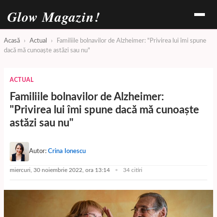
Glow Magazin!
Acasă
›
Actual
›
Familiile bolnavilor de Alzheimer: "Privirea lui îmi spune
dacă mă cunoaște astăzi sau nu"
ACTUAL
Familiile bolnavilor de Alzheimer:
"Privirea lui îmi spune dacă mă cunoaște
astăzi sau nu"
Autor:
Crina Ionescu
miercuri, 30 noiembrie 2022, ora 13:14
34 citiri