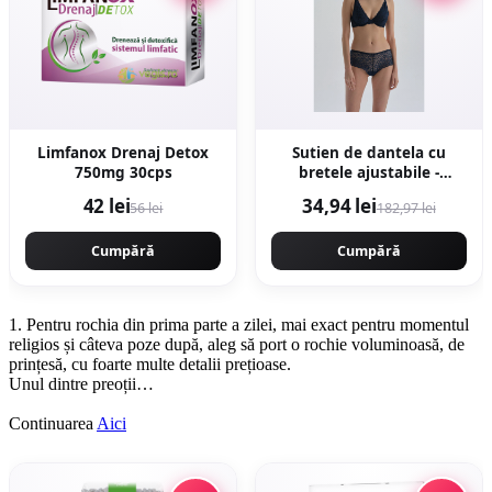
Limfanox Drenaj Detox
Sutien de dantela cu
750mg 30cps
bretele ajustabile -
Bleumarin
42 lei
34,94 lei
56 lei
182,97 lei
Cumpără
Cumpără
1. Pentru rochia din prima parte a zilei, mai exact pentru momentul
religios și câteva poze după, aleg să port o rochie voluminoasă, de
prințesă, cu foarte multe detalii prețioase.
Unul dintre preoții…
Continuarea
Aici