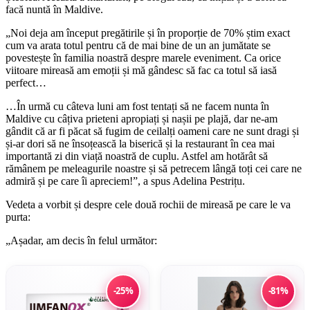
facă nuntă în Maldive.
„Noi deja am început pregătirile și în proporție de 70% știm exact
cum va arata totul pentru că de mai bine de un an jumătate se
povestește în familia noastră despre marele eveniment. Ca orice
viitoare mireasă am emoții și mă gândesc să fac ca totul să iasă
perfect…
…În urmă cu câteva luni am fost tentați să ne facem nunta în
Maldive cu câțiva prieteni apropiați și nașii pe plajă, dar ne-am
gândit că ar fi păcat să fugim de ceilalți oameni care ne sunt dragi și
și-ar dori să ne însoțească la biserică și la restaurant în cea mai
importantă zi din viață noastră de cuplu. Astfel am hotărât să
rămânem pe meleagurile noastre și să petrecem lângă toți cei care ne
admiră și pe care îi apreciem!”, a spus Adelina Pestrițu.
Vedeta a vorbit și despre cele două rochii de mireasă pe care le va
purta:
„Așadar, am decis în felul următor:
-25%
-81%