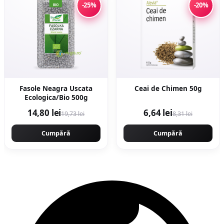
-25%
-20%
Fasole Neagra Uscata
Ceai de Chimen 50g
Ecologica/Bio 500g
14,80 lei
6,64 lei
19,73 lei
8,31 lei
Cumpără
Cumpără