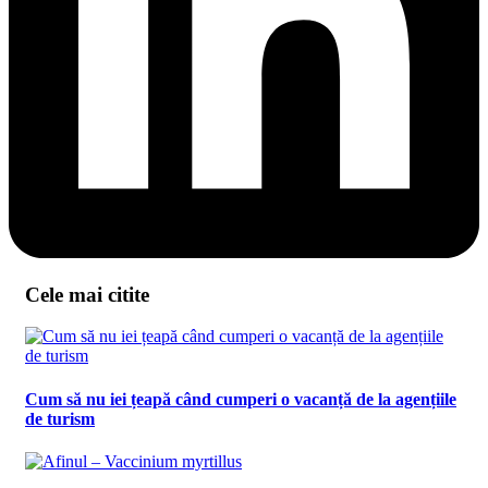
Cele mai citite
Cum să nu iei țeapă când cumperi o vacanță de la agențiile
de turism