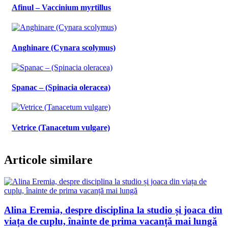
Afinul – Vaccinium myrtillus
Anghinare (Cynara scolymus)
Spanac – (Spinacia oleracea)
Vetrice (Tanacetum vulgare)
Articole similare
Alina Eremia, despre disciplina la studio și joaca din
viața de cuplu, înainte de prima vacanță mai lungă