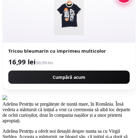
Tricou bleumarin cu imprimeu multicolor
16,99 lei
90,99 lei
Cumpără acum
Adelina Pestrițu se pregătește de nuntă mare, în România. Însă
vedeta a mărtursit că inițial a vrut ca ceremonia să aibă loc departe
de ochii curioșilor, doar în compania nașiilor și a unor prieteni
apropiați.
Adelina Pestrițu a oferit noi detașlii despre nunta sa cu Virgil
Șteblea. Aceasta a mărturisit, pe blogul său, că inițial și-a dorit să