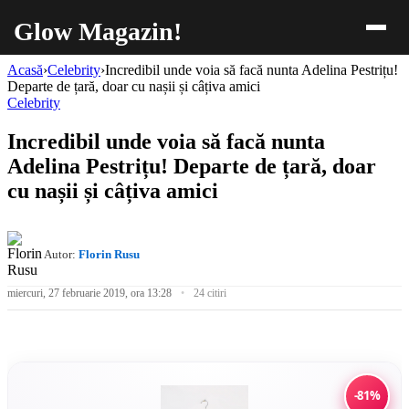
Glow Magazin!
Acasă
›
Celebrity
›
Incredibil unde voia să facă nunta Adelina Pestrițu!
Departe de țară, doar cu nașii și câțiva amici
Celebrity
Incredibil unde voia să facă nunta
Adelina Pestrițu! Departe de țară, doar
cu nașii și câțiva amici
Autor:
Florin Rusu
miercuri, 27 februarie 2019, ora 13:28
24 citiri
-81%