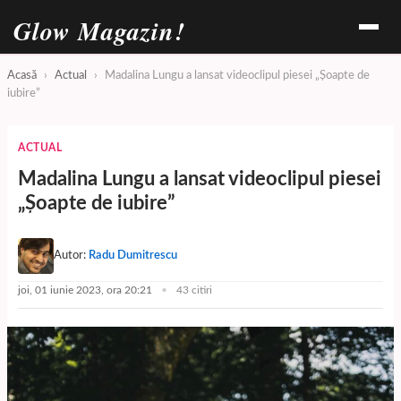
Glow Magazin!
Acasă
›
Actual
›
Madalina Lungu a lansat videoclipul piesei „Șoapte de
iubire”
ACTUAL
Madalina Lungu a lansat videoclipul piesei
„Șoapte de iubire”
Autor:
Radu Dumitrescu
joi, 01 iunie 2023, ora 20:21
43 citiri