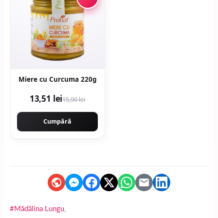
Miere cu Curcuma 220g
13,51 lei
15,90 lei
Cumpără
,
#Mădălina Lungu