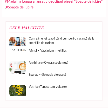
#Madalina Lungu a lansat videoclipul piesei "Șoapte de iubire"
,
#Șoapte de iubire
CELE MAI CITITE
Cum să nu iei țeapă când cumperi o vacanță de la
agențiile de turism
Afinul – Vaccinium myrtillus
Anghinare (Cynara scolymus)
Spanac – (Spinacia oleracea)
Vetrice (Tanacetum vulgare)