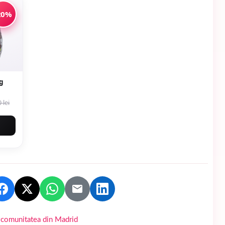
20%
g
 lei
comunitatea din Madrid