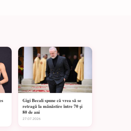
es
Gigi Becali spune că vrea să se
retragă la mănăstire între 70 și
80 de ani
27.07.2026