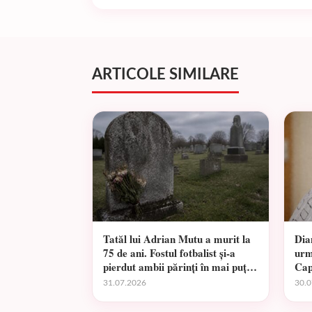
ARTICOLE SIMILARE
Tatăl lui Adrian Mutu a murit la
Dia
75 de ani. Fostul fotbalist și-a
urm
pierdut ambii părinți în mai puțin
Cap
de un an
31.07.2026
30.0