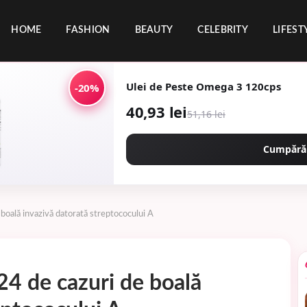
HOME
FASHION
BEAUTY
CELEBRITY
LIFEST
Ulei de Peste Omega 3 120cps
-20%
40,93 lei
51,16 lei
Cumpără
 boală invazivă datorată streptococului A
24 de cazuri de boală