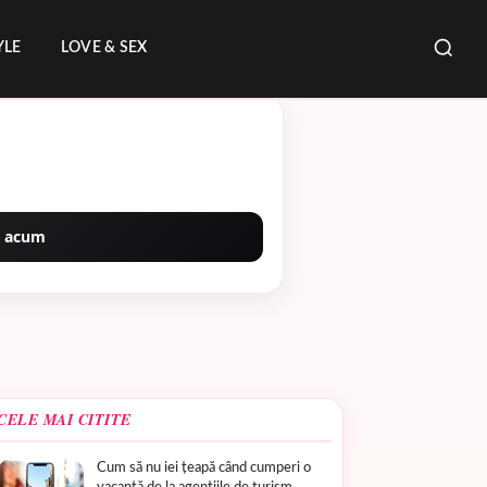
YLE
LOVE & SEX
 acum
CELE MAI CITITE
Cum să nu iei țeapă când cumperi o