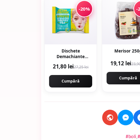
-20%
-
Dischete
Merisor 250
Demachiante
pentru Buze si Ochi
19,12 lei
23,90
21,80 lei
27,25 lei
Stress Relieving
Purefull 30buc
Cumpără
Cumpără
,
#boli
#