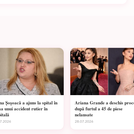
na Șoșoacă a ajuns la spital în
Ariana Grande a deschis proc
a unui accident rutier în
după furtul a 45 de piese
itală
nelansate
7.2026
28.07.2026