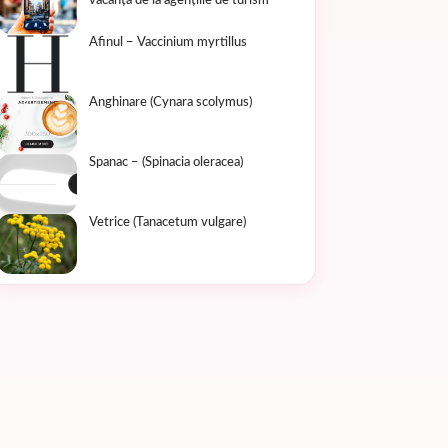
vacanță de la agențiile de turism
Afinul – Vaccinium myrtillus
Anghinare (Cynara scolymus)
Spanac – (Spinacia oleracea)
Vetrice (Tanacetum vulgare)