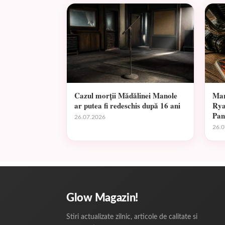
Cazul morții Mădălinei Manole
Mar
ar putea fi redeschis după 16 ani
Rya
Pan
26.07.2026
26.0
Glow Magazin!
Stiri actualizate zilnic, articole de calitate si