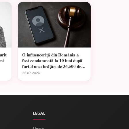
urit
O influenceriță din România a
ani
fost condamnată la 10 luni după
furtul unei brățări de 36.500 de
euro
22.07.2026
LEGAL