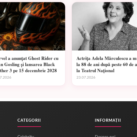
vel a anunțat Ghost Rider cu
Actrița Adela Mărculescu a m
n Gosling și lansarea Black
la 88 de ani după peste 60 de 
ther 3 pe 15 decembrie 2028
la Teatrul Național
7.2026
23.07.2026
CATEGORII
INFORMAȚII