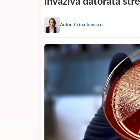
invazivă datorată str
Autor:
Crina Ionescu