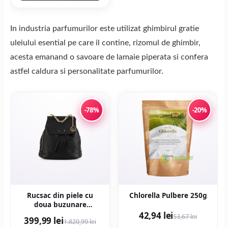
In industria parfumurilor este utilizat ghimbirul gratie
uleiului esential pe care il contine, rizomul de ghimbir,
acesta emanand o savoare de lamaie piperata si confera
astfel caldura si personalitate parfumurilor.
-78%
-20%
Rucsac din piele cu
Chlorella Pulbere 250g
doua buzunare
exterioare cu fermoar -
42,94 lei
53,67 lei
399,99 lei
1.820,99 lei
Negru