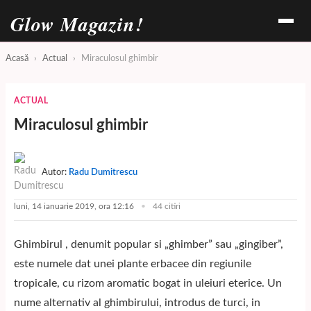
Glow Magazin!
Acasă
›
Actual
›
Miraculosul ghimbir
ACTUAL
Miraculosul ghimbir
Autor:
Radu Dumitrescu
luni, 14 ianuarie 2019, ora 12:16
44 citiri
Ghimbirul , denumit popular si „ghimber” sau „gingiber”,
este numele dat unei plante erbacee din regiunile
tropicale, cu rizom aromatic bogat in uleiuri eterice. Un
nume alternativ al ghimbirului, introdus de turci, in