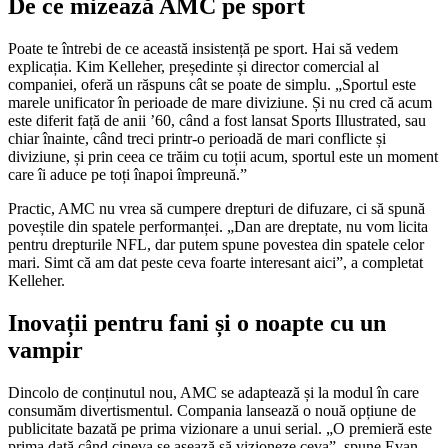
De ce mizează AMC pe sport
Poate te întrebi de ce această insistență pe sport. Hai să vedem
explicația. Kim Kelleher, președinte și director comercial al
companiei, oferă un răspuns cât se poate de simplu. „Sportul este
marele unificator în perioade de mare diviziune. Și nu cred că acum
este diferit față de anii ’60, când a fost lansat Sports Illustrated, sau
chiar înainte, când treci printr-o perioadă de mari conflicte și
diviziune, și prin ceea ce trăim cu toții acum, sportul este un moment
care îi aduce pe toți înapoi împreună.”
Practic, AMC nu vrea să cumpere drepturi de difuzare, ci să spună
poveștile din spatele performanței. „Dan are dreptate, nu vom licita
pentru drepturile NFL, dar putem spune povestea din spatele celor
mari. Simt că am dat peste ceva foarte interesant aici”, a completat
Kelleher.
Inovații pentru fani și o noapte cu un
vampir
Dincolo de conținutul nou, AMC se adaptează și la modul în care
consumăm divertismentul. Compania lansează o nouă opțiune de
publicitate bazată pe prima vizionare a unui serial. „O premieră este
prima dată când cineva se așează să vizioneze ceva”, spune Evan