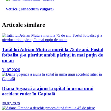
Vetrice (Tanacetum vulgare)
Articole similare
Tatăl lui Adrian Mutu a murit la 75 de ani. Fostul
fotbalist și-a pierdut ambii părinți în mai puțin de
un an
31.07.2026
Diana Șoșoacă a ajuns la spital în urma unui
accident rutier în Capitală
30.07.2026