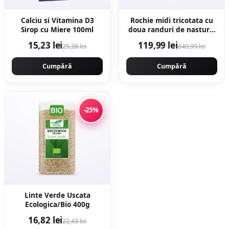
Calciu si Vitamina D3
Rochie midi tricotata cu
Sirop cu Miere 100ml
doua randuri de nasturi -
Bej
15,23 lei
119,99 lei
25,38 lei
649,99 lei
Cumpără
Cumpără
-25%
Linte Verde Uscata
Ecologica/Bio 400g
16,82 lei
22,43 lei