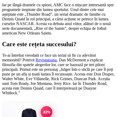
Iar pe lângă dramele cu spioni, AMC face o mișcare interesantă spre
programele inspirate din lumea sportului. Unul dintre cele mai
așteptate este „Thunder Road”, un serial dramatic de familie cu
Dennis Quaid în rol principal, a cărui acțiune se petrece în lumea
curselor NASCAR. Acesta va debuta anul viitor, alături de o nouă
serie documentară, „Rise of the Saints”, despre echipa de fotbal
american New Orleans Saints.
Care este rețeta succesului?
Te-ai întrebat vreodată ce face un serial să fie cu adevărat
memorabil? Potrivit
Revistaioana
, Dan McDermott a explicat
filosofia din spatele alegerilor lor, care se bazează pe trei piloni
principali. Primul este un personaj „fulger într-o sticlă pe care îl poți
pune pe un afiș și toată lumea îl recunoaște. Acesta este Don Draper,
Walter White, Eve Villanelle, Rick Grimes, Duncan Park. Aceștia
sunt Tom Brady, Joe Montana, Jerry Rice. Iar în Thunder Road,
acesta este Dennis Quaid, care îl interpretează pe Duayne
Whitlock.”
-82%