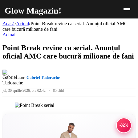
Glow Magazin!
Acasă
›
Actual
›
Point Break revine ca serial. Anunțul oficial AMC
care bucură milioane de fani
Actual
Point Break revine ca serial. Anunțul
oficial AMC care bucură milioane de fani
Autor:
Gabriel Tudorache
joi, 30 aprilie 2026, ora 02:42
85 citiri
-82%