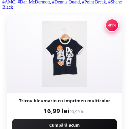
#AMC
,
#Dan McDermott
,
#Dennis Quaid
,
#Point Break
,
#Shane
Black
-81%
Tricou bleumarin cu imprimeu multicolor
16,99 lei
90,99 lei
Cumpără acum