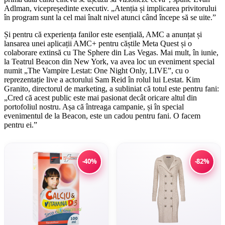
Adlman, vicepreședinte executiv. „Atenția și implicarea privitorului
în program sunt la cel mai înalt nivel atunci când începe să se uite.”
Și pentru că experiența fanilor este esențială, AMC a anunțat și
lansarea unei aplicații AMC+ pentru căștile Meta Quest și o
colaborare extinsă cu The Sphere din Las Vegas. Mai mult, în iunie,
la Teatrul Beacon din New York, va avea loc un eveniment special
numit „The Vampire Lestat: One Night Only, LIVE”, cu o
reprezentație live a actorului Sam Reid în rolul lui Lestat. Kim
Granito, directorul de marketing, a subliniat că totul este pentru fani:
„Cred că acest public este mai pasionat decât oricare altul din
portofoliul nostru. Așa că întreaga campanie, și în special
evenimentul de la Beacon, este un cadou pentru fani. O facem
pentru ei.”
-40%
-82%