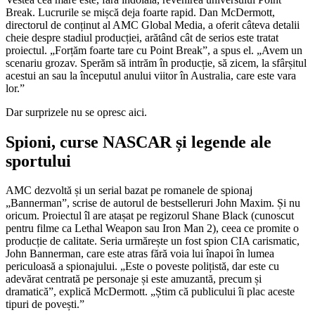
Break. Lucrurile se mișcă deja foarte rapid. Dan McDermott,
directorul de conținut al AMC Global Media, a oferit câteva detalii
cheie despre stadiul producției, arătând cât de serios este tratat
proiectul. „Forțăm foarte tare cu Point Break”, a spus el. „Avem un
scenariu grozav. Sperăm să intrăm în producție, să zicem, la sfârșitul
acestui an sau la începutul anului viitor în Australia, care este vara
lor.”
Dar surprizele nu se opresc aici.
Spioni, curse NASCAR și legende ale
sportului
AMC dezvoltă și un serial bazat pe romanele de spionaj
„Bannerman”, scrise de autorul de bestselleruri John Maxim. Și nu
oricum. Proiectul îl are atașat pe regizorul Shane Black (cunoscut
pentru filme ca Lethal Weapon sau Iron Man 2), ceea ce promite o
producție de calitate. Seria urmărește un fost spion CIA carismatic,
John Bannerman, care este atras fără voia lui înapoi în lumea
periculoasă a spionajului. „Este o poveste polițistă, dar este cu
adevărat centrată pe personaje și este amuzantă, precum și
dramatică”, explică McDermott. „Știm că publicului îi plac aceste
tipuri de povești.”