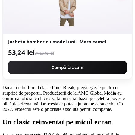
Jacheta bomber cu model uni - Maro camel
53,24 lei
296,99 lei
Cumpără acum
Dacă ai iubit filmul clasic Point Break, pregătește-te pentru o
surpriză de proporții. Producătorii de la AMC Global Media au
confirmat oficial că lucrează la un serial bazat pe celebra poveste
plină de adrenalină, iar acesta ar putea ajunge pe ecrane chiar în
2027. Proiectul este o prioritate absolută pentru companie.
Un clasic reinventat pe micul ecran
Vestea cea mare este, fără îndoială, revenirea universului Point