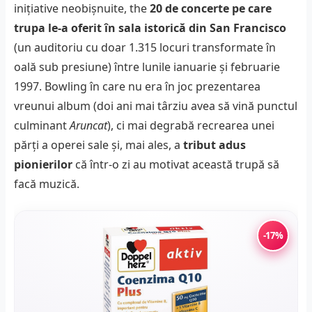
inițiative neobișnuite, the
20 de concerte pe care
trupa le-a oferit în sala istorică din San Francisco
(un auditoriu cu doar 1.315 locuri transformate în
oală sub presiune) între lunile ianuarie și februarie
1997. Bowling în care nu era în joc prezentarea
vreunui album (doi ani mai târziu avea să vină punctul
culminant
Aruncat
), ci mai degrabă recrearea unei
părți a operei sale și, mai ales, a
tribut adus
pionierilor
că într-o zi au motivat această trupă să
facă muzică.
-17%