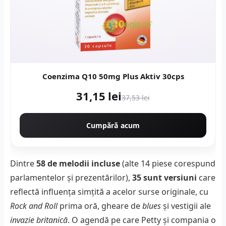
Coenzima Q10 50mg Plus Aktiv 30cps
31,15 lei
37,53 lei
Cumpără acum
Dintre
58 de melodii incluse
(alte 14 piese corespund
parlamentelor și prezentărilor),
35 sunt versiuni
care
reflectă influența simțită a acelor surse originale, cu
Rock and Roll
prima oră, gheare de
blues
şi vestigii ale
invazie britanică
. O agendă pe care Petty și compania o