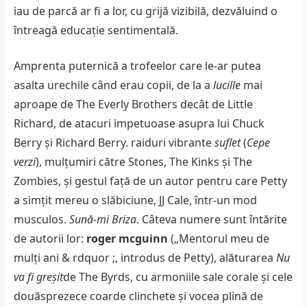
iau de parcă ar fi a lor, cu grijă vizibilă, dezvăluind o
întreagă educație sentimentală.
Amprenta puternică a trofeelor ​​care le-ar putea
asalta urechile când erau copii, de la a
lucille
mai
aproape de The Everly Brothers decât de Little
Richard, de atacuri impetuoase asupra lui Chuck
Berry și Richard Berry. raiduri vibrante
suflet
(
Cepe
verzi
), mulțumiri către Stones, The Kinks și The
Zombies, și gestul față de un autor pentru care Petty
a simțit mereu o slăbiciune, JJ Cale, într-un mod
musculos.
Sună-mi Briza
. Câteva numere sunt întărite
de autorii lor:
roger mcguinn
(„Mentorul meu de
mulți ani & rdquor ;, introdus de Petty), alăturarea
Nu
va fi greșit
de The Byrds, cu armoniile sale corale și cele
douăsprezece coarde clinchete și vocea plină de