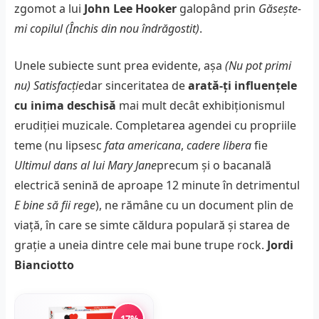
zgomot a lui
John Lee Hooker
galopând prin
Găsește-
mi copilul (Închis din nou îndrăgostit)
.
Unele subiecte sunt prea evidente, așa
(Nu pot primi
nu) Satisfacție
dar sinceritatea de
arată-ți influențele
cu inima deschisă
mai mult decât exhibiţionismul
erudiţiei muzicale. Completarea agendei cu propriile
teme (nu lipsesc
fata americana
,
cadere libera
fie
Ultimul dans al lui Mary Jane
precum și o bacanală
electrică senină de aproape 12 minute în detrimentul
E bine să fii rege
), ne rămâne cu un document plin de
viață, în care se simte căldura populară și starea de
grație a uneia dintre cele mai bune trupe rock.
Jordi
Bianciotto
-17%