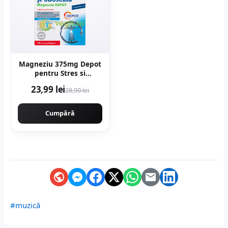
Magneziu 375mg Depot
pentru Stres si
Oboseala 30cpr
23,99 lei
28,90 lei
Cumpără
#muzică