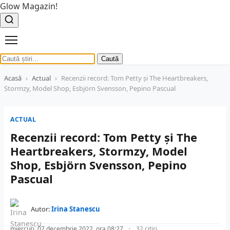
Glow Magazin!
Caută
Acasă
›
Actual
›
Recenzii record: Tom Petty și The Heartbreakers,
Stormzy, Model Shop, Esbjörn Svensson, Pepino Pascual
ACTUAL
Recenzii record: Tom Petty și The
Heartbreakers, Stormzy, Model
Shop, Esbjörn Svensson, Pepino
Pascual
Autor:
Irina Stanescu
miercuri, 07 decembrie 2022, ora 08:27
32 citiri