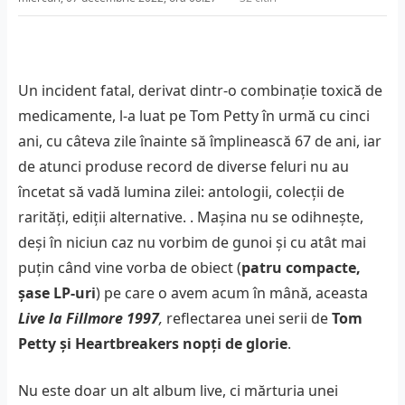
Un incident fatal, derivat dintr-o combinație toxică de
medicamente, l-a luat pe Tom Petty în urmă cu cinci
ani, cu câteva zile înainte să împlinească 67 de ani, iar
de atunci produse record de diverse feluri nu au
încetat să vadă lumina zilei: antologii, colecții de
rarități, ediții alternative. . Mașina nu se odihnește,
deși în niciun caz nu vorbim de gunoi și cu atât mai
puțin când vine vorba de obiect (
patru compacte,
șase LP-uri
) pe care o avem acum în mână, aceasta
Live la Fillmore 1997
,
reflectarea unei serii de
Tom
Petty și Heartbreakers nopți de glorie
.
Nu este doar un alt album live, ci mărturia unei