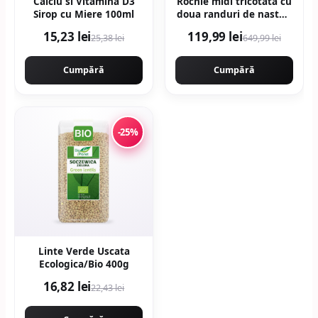
Calciu si Vitamina D3
Rochie midi tricotata cu
Sirop cu Miere 100ml
doua randuri de nasturi
- Bej
15,23 lei
119,99 lei
25,38 lei
649,99 lei
Cumpără
Cumpără
-25%
Linte Verde Uscata
Ecologica/Bio 400g
16,82 lei
22,43 lei