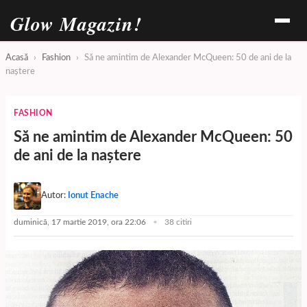
Glow Magazin!
Acasă
›
Fashion
›
Să ne amintim de Alexander McQueen: 50 de ani de la
naștere
FASHION
Să ne amintim de Alexander McQueen: 50
de ani de la naștere
Autor:
Ionut Enache
duminică, 17 martie 2019, ora 22:06
38 citiri