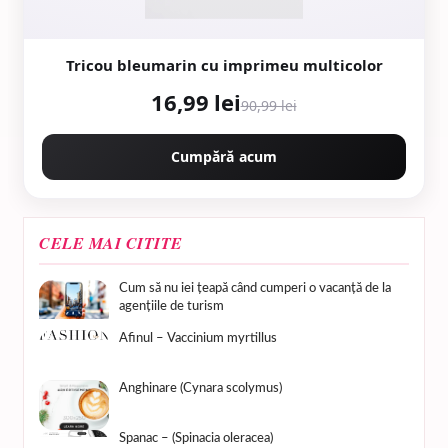
Tricou bleumarin cu imprimeu multicolor
16,99 lei
90,99 lei
Cumpără acum
CELE MAI CITITE
Cum să nu iei țeapă când cumperi o vacanță de la
agențiile de turism
Afinul – Vaccinium myrtillus
Anghinare (Cynara scolymus)
Spanac – (Spinacia oleracea)