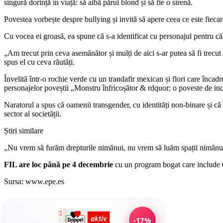
singură dorință în viață: să aibă părul blond și să fie o sirenă.
Povestea vorbește despre bullying și invită să apere ceea ce este fiecar
Cu vocea ei groasă, ea spune că s-a identificat cu personajul pentru că d
„Am trecut prin ceva asemănător și mulți de aici s-ar putea să fi trecut
spus el cu ceva răutăți.
Învelită într-o rochie verde cu un trandafir mexican și flori care încad
personajelor poveștii „Monstru înfricoșător & rdquor; o poveste de inc
Naratorul a spus că oamenii transgender, cu identități non-binare și că
sector al societății.
Știri similare
„Nu vrem să furăm drepturile nimănui, nu vrem să luăm spații nimănui,
FIL are loc până pe 4 decembrie
cu un program bogat care include 620
Sursa: www.epe.es
-17%