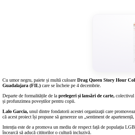
Cu umor negru, paiete și multă culoare
Drag Queen Story Hour Coll
Guadalajara (FIL)
care se încheie pe 4 decembrie.
Departe de formalitățile de la
prelegeri și lansări de carte,
colectivul 
și profunzimea poveștilor pentru copii.
Lalo Garcia,
unul dintre fondatorii acestei organizaţii care promove
că acest proiect își propune să genereze un „sentiment de apartenență, c
Intenția este de a promova un mediu de respect față de populația LG
încearcă să aducă cititorilor o cultură incluzivă.