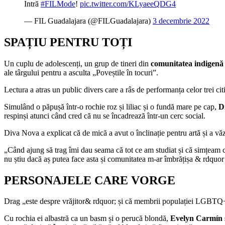
Intră
#FILMode
!
pic.twitter.com/KLyaeeQDG4
— FIL Guadalajara (@FILGuadalajara)
3 decembrie 2022
SPAȚIU PENTRU TOȚI
Un cuplu de adolescenți, un grup de tineri din
comunitatea indigenă
ale târgului pentru a asculta „Poveștile în tocuri”.
Lectura a atras un public divers care a râs de performanța celor trei cit
Simulând o păpușă într-o rochie roz și liliac și o fundă mare pe cap,
D
respinși atunci când cred că nu se încadrează într-un cerc social.
Diva Nova a explicat că de mică a avut o înclinație pentru artă și a văzu
„Când ajung să trag îmi dau seama că tot ce am studiat și că simțeam că
nu știu dacă aș putea face asta și comunitatea m-ar îmbrățișa & rdquor ;
PERSONAJELE CARE VORGE
Drag „este despre vrăjitor& rdquor; și că membrii populației LGBTQ+ g
Cu rochia ei albastră ca un basm și o perucă blondă,
Evelyn Carmín se