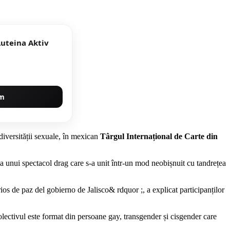
Luteina Aktiv
um
diversității sexuale, în mexican
Târgul Internațional de Carte din
cia unui spectacol drag care s-a unit într-un mod neobișnuit cu tandrețea
rrios de paz del gobierno de Jalisco& rdquor ;, a explicat participanților
olectivul este format din persoane gay, transgender și cisgender care