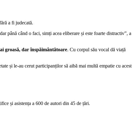
ără a fi judecată.
r până când o faci, simți acea eliberare și este foarte distractiv”, a
mai groasă, dar înspăimântătoare
. Cu corpul său vocal dă viață
etate și le-au cerut participanților să aibă mai multă empatie cu acest
fice și asistența a 600 de autori din 45 de țări.