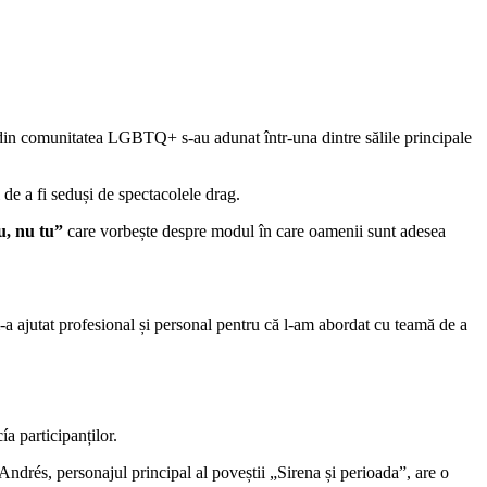
ri din comunitatea LGBTQ+ s-au adunat într-una dintre sălile principale
i de a fi seduși de spectacolele drag.
u, nu tu”
care vorbește despre modul în care oamenii sunt adesea
-a ajutat profesional și personal pentru că l-am abordat cu teamă de a
a participanților.
 Andrés, personajul principal al poveștii „Sirena și perioada”, are o