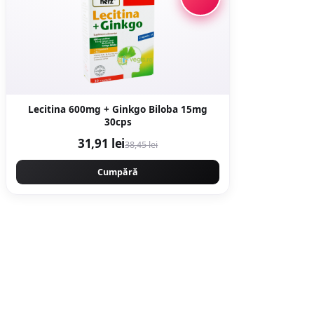
Lecitina 600mg + Ginkgo Biloba 15mg
30cps
31,91 lei
38,45 lei
Cumpără