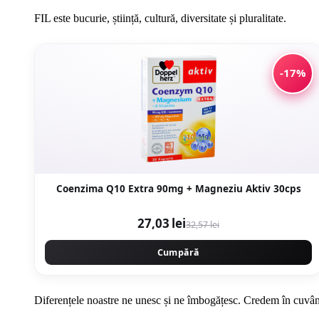
FIL este bucurie, știință, cultură, diversitate și pluralitate.
-17%
Coenzima Q10 Extra 90mg + Magneziu Aktiv 30cps
27,03 lei
32,57 lei
Cumpără
Diferențele noastre ne unesc și ne îmbogățesc. Credem în cuvânt ș