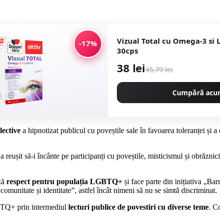
Vizual Total cu Omega-3 si 
-17%
30cps
38 lei
45,79 lei
Cumpără ac
ective
a hipnotizat publicul cu poveștile sale în favoarea toleranței și a 
a reușit să-i încânte pe participanți cu poveștile, misticismul și obrăzni
ază
respect pentru populația LGBTQ+
și face parte din inițiativa „Ba
omunitate și identitate”, astfel încât nimeni să nu se simtă discriminat.
BTQ+ prin intermediul
lecturi publice de povestiri cu diverse teme
. C