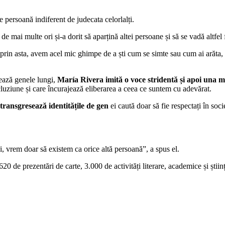
e persoană indiferent de judecata celorlalți.
e mai multe ori și-a dorit să aparțină altei persoane și să se vadă altfel f
 prin asta, avem acel mic ghimpe de a ști cum se simte sau cum ai arăta, da
rează genele lungi,
María Rivera imită o voce stridentă și apoi una 
luziune și care încurajează eliberarea a ceea ce suntem cu adevărat.
transgresează identitățile de gen
ei caută doar să fie respectați în soci
 vrem doar să existem ca orice altă persoană”, a spus el.
 de prezentări de carte, 3.000 de activități literare, academice și științi