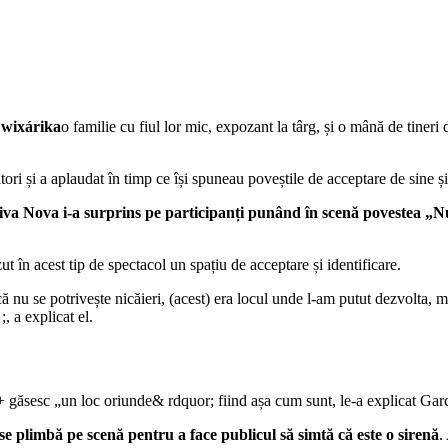
 wixárika
o familie cu fiul lor mic, expozant la târg, și o mână de tine
itori și a aplaudat în timp ce își spuneau poveștile de acceptare de sine ș
iva Nova i-a surprins pe participanți punând în scenă povestea „N
t în acest tip de spectacol un spațiu de acceptare și identificare.
 nu se potrivește nicăieri, (acest) era locul unde l-am putut dezvolta, m
, a explicat el.
ăsesc „un loc oriunde& rdquor; fiind așa cum sunt, le-a explicat Garcí
 plimbă pe scenă pentru a face publicul să simtă că este o sirenă
.