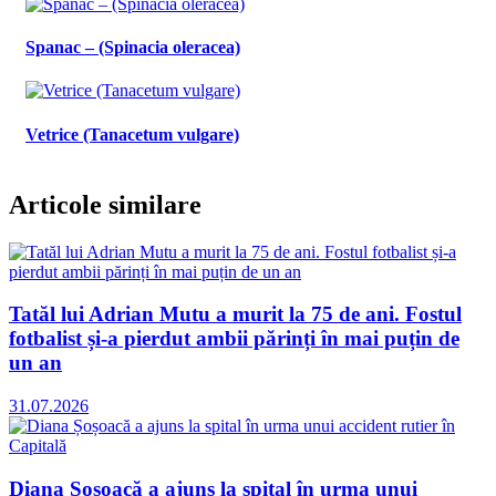
Spanac – (Spinacia oleracea)
Vetrice (Tanacetum vulgare)
Articole similare
Tatăl lui Adrian Mutu a murit la 75 de ani. Fostul
fotbalist și-a pierdut ambii părinți în mai puțin de
un an
31.07.2026
Diana Șoșoacă a ajuns la spital în urma unui