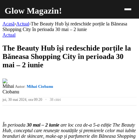
Glow Magazin!
Acasă
›
Actual
›
The Beauty Hub își redeschide porțile la Băneasa
Shopping City în perioada 30 mai – 2 iunie
Actual
The Beauty Hub își redeschide porțile la
Băneasa Shopping City în perioada 30
mai – 2 iunie
Autor:
Mihai Ciobanu
joi, 30 mai 2024, ora 09:20
38 citiri
În perioada
30 mai – 2 iunie
are loc cea de-a 5-a ediție
The Beauty
Hub
, conceptul care reunește noutățile și premierele celor mai iubite
branduri de skincare, make-up și parfumerie din Băneasa Shopping