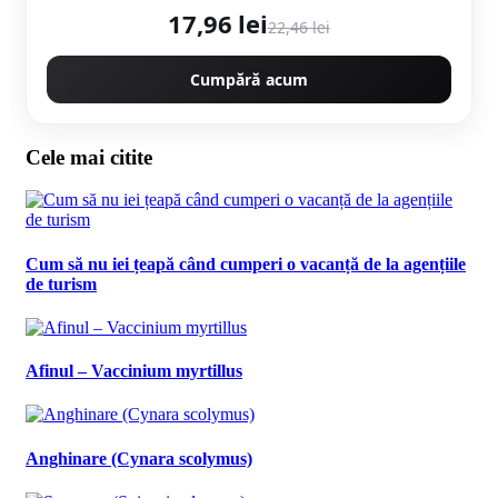
17,96 lei
22,46 lei
Cumpără acum
Cele mai citite
Cum să nu iei țeapă când cumperi o vacanță de la agențiile
de turism
Afinul – Vaccinium myrtillus
Anghinare (Cynara scolymus)