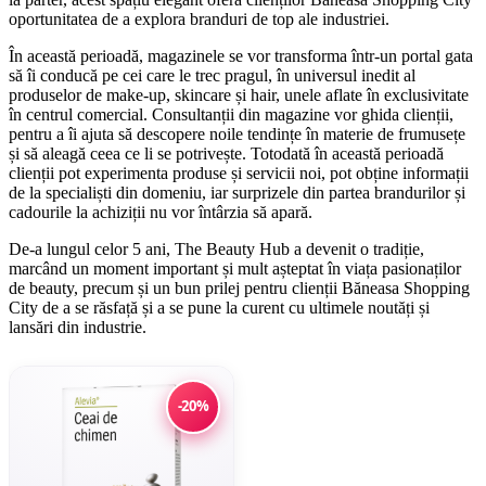
oportunitatea de a explora branduri de top ale industriei.
În această perioadă, magazinele se vor transforma într-un portal gata
să îi conducă pe cei care le trec pragul, în universul inedit al
produselor de make-up, skincare și hair, unele aflate în exclusivitate
în centrul comercial. Consultanții din magazine vor ghida clienții,
pentru a îi ajuta să descopere noile tendințe în materie de frumusețe
și să aleagă ceea ce li se potrivește. Totodată în această perioadă
clienții pot experimenta produse și servicii noi, pot obține informații
de la specialiști din domeniu, iar surprizele din partea brandurilor și
cadourile la achiziții nu vor întârzia să apară.
De-a lungul celor 5 ani, The Beauty Hub a devenit o tradiție,
marcând un moment important și mult așteptat în viața pasionaților
de beauty, precum și un bun prilej pentru clienții Băneasa Shopping
City de a se răsfață și a se pune la curent cu ultimele noutăți și
lansări din industrie.
-20%