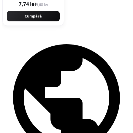
7,74 lei
9,68 lei
Cumpără