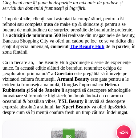
City, locul care îți pune la dispoziție un mix unic de produse și
servicii din domeniul frumuseții și îngrijirii.
Timp de 4 zile, clienții sunt așteptati la cumpărături, pentru a îsi
reînnoi sau completa trusa de make-up & skincare și pentru a se
bucura de multitudinea de surprize pregătite de brandurile preferate.
La
achiziții de minimum 500 lei
realizate din magazinele de beauty,
Baneasa Shopping City va oferi un cadou pe loc, ce se va ridica din
spațiul special amenajat,
cornerul
The Beauty Hub
de la
parter
, în
zona fântânii.
Ca in fiecare an, The Beauty Hub găzduiește o serie de experiențe
unice, în această ediție alături de branduri renumite: echipa de
„exploratori prin natură” a
Guerlain
este pregătită să îi învețe pe
vizitatori cultura frumuseții,
Armani Beauty
este gata pentru a le
evidenția frumusețea naturală, Douglas împreună cu
Helena
Rubinstein și Sol de Janeiro
îi așteaptă să descopere tehnologiile
inovatoare și formulele high-tech, întâmpinându-i cu cu aroma
oceanului & brazilian vibes,
YSL Beauty
îi invită să descopere
expresia absolută a stilului, iar
Xpert Beauty
va oferi tips&trick
despre cum să îți menții coafura fresh un timp cât mai îndelungat.
-25%