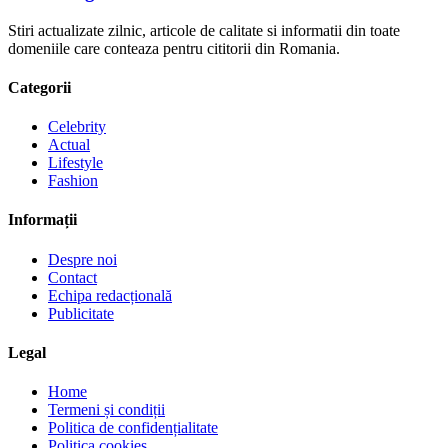
Stiri actualizate zilnic, articole de calitate si informatii din toate
domeniile care conteaza pentru cititorii din Romania.
Categorii
Celebrity
Actual
Lifestyle
Fashion
Informații
Despre noi
Contact
Echipa redacțională
Publicitate
Legal
Home
Termeni și condiții
Politica de confidențialitate
Politica cookies