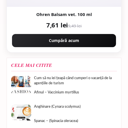
Ohren Balsam vet. 100 ml
7,61 lei
9,49 lei
Cumpără acum
CELE MAI CITITE
Cum să nu iei țeapă când cumperi o vacanță de la
agențiile de turism
Afinul – Vaccinium myrtillus
Anghinare (Cynara scolymus)
Spanac – (Spinacia oleracea)