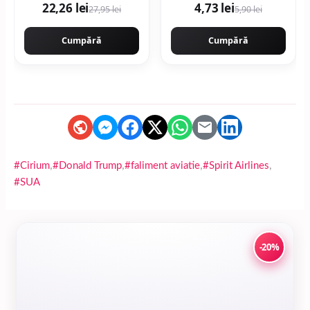
22,26 lei
4,73 lei
27,95 lei
5,90 lei
Cumpără
Cumpără
,
,
,
,
#Cirium
#Donald Trump
#faliment aviatie
#Spirit Airlines
#SUA
-20%