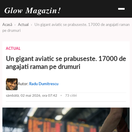
Glow Magazin!
Acasă
›
Actual
›
Un gigant aviatic se prabuseste. 17000 de angajati raman
pe drumuri
ACTUAL
Un gigant aviatic se prabuseste. 17000 de
angajati raman pe drumuri
Autor:
Radu Dumitrescu
sâmbătă, 02 mai 2026, ora 07:42
73 citiri