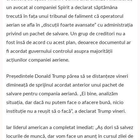
un avocat al companiei Spirit a declarat săptămâna
trecută în fața unui tribunal de faliment că operatorul
aerian se afla în „discuții foarte avansate” cu administrația
privind un pachet de salvare. Un grup de creditori nu a
fost însă de acord cu acest plan, deoarece documentul ar
fi acordat guvernului controlul asupra majorității
acțiunilor companiei aeriene.
Președintele Donald Trump părea să se distanțeze vineri
dimineață de sprijinul acordat anterior unui pachet de
salvare pentru compania aeriană. „Ei bine, analizăm
situația, dar dacă nu putem face o afacere bună, nicio
instituție nu a reușit să o facă”, a declarat Trump vineri.
Iar liderul american a completat imediat: „Aș dori să salvez
locurile de muncă, dar vom face un anunț în cursul zilei de