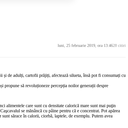
luni, 25 februarie 2019, ora 13:46
28 citiri
i și de adulți, cartofii prăjiți, afectează silueta, însă pot fi consumați cu
ași propune să revoluționeze percepția noilor generații despre
ci alimentele care sunt cu densitate calorică mare sunt mai puţin
. Caşcavalul se mănâncă cu pâine pentru că e concentrat. Pot apărea
 sunt sărace în calorii, ciorbă, laptele, de exemplu. Putem avea