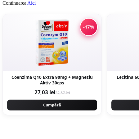
Continuarea
Aici
-17%
Coenzima Q10 Extra 90mg + Magneziu
Lecitina 
Aktiv 30cps
27,03 lei
32,57 lei
Cumpără