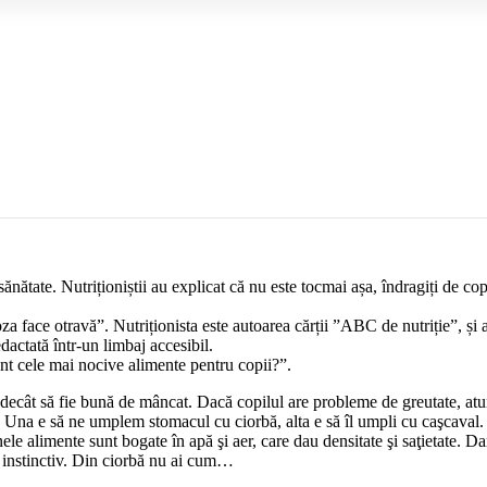
 sănătate. Nutriționiștii au explicat că nu este tocmai așa, îndragiți de copi
a face otravă”. Nutriționista este autoarea cărții ”ABC de nutriție”, și 
edactată într-un limbaj accesibil.
sunt cele mai nocive alimente pentru copii?”.
ecât să fie bună de mâncat. Dacă copilul are probleme de greutate, atun
 Una e să ne umplem stomacul cu ciorbă, alta e să îl umpli cu caşcaval
alimente sunt bogate în apă şi aer, care dau densitate şi saţietate. Dar
d instinctiv. Din ciorbă nu ai cum…