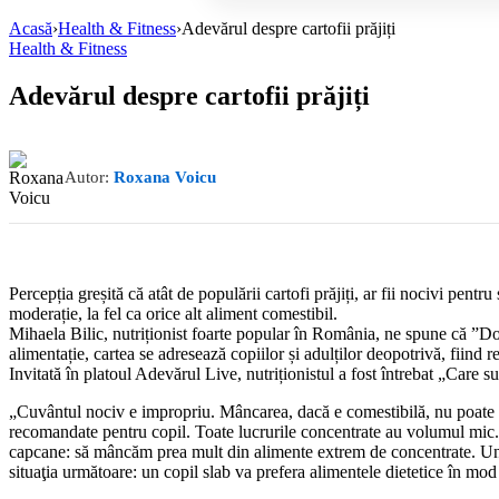
Acasă
›
Health & Fitness
›
Adevărul despre cartofii prăjiți
Health & Fitness
Adevărul despre cartofii prăjiți
Autor:
Roxana Voicu
Percepția greșită că atât de populării cartofi prăjiți, ar fii nocivi pentru
moderație, la fel ca orice alt aliment comestibil.
Mihaela Bilic, nutriționist foarte popular în România, ne spune că ”Doz
alimentație, cartea se adresează copiilor și adulților deopotrivă, fiind r
Invitată în platoul Adevărul Live, nutriționistul a fost întrebat „Care 
„Cuvântul nociv e impropriu. Mâncarea, dacă e comestibilă, nu poate d
recomandate pentru copil. Toate lucrurile concentrate au volumul mic.
capcane: să mâncăm prea mult din alimente extrem de concentrate. Unele 
situaţia următoare: un copil slab va prefera alimentele dietetice în mo