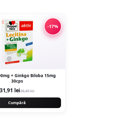
-17%
600mg + Ginkgo Biloba 15mg
30cps
31,91 lei
38,45 lei
Cumpără