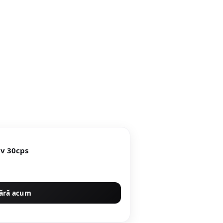
v 30cps
ără acum