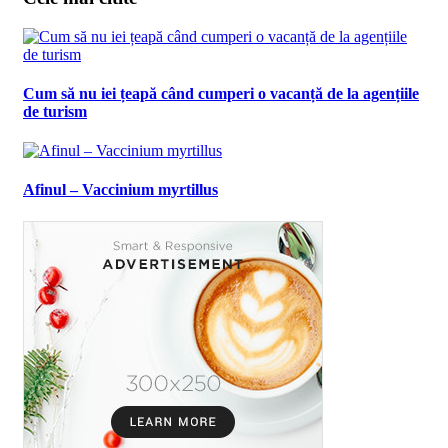
Cum să nu iei țeapă când cumperi o vacanță de la agențiile
de turism
Afinul – Vaccinium myrtillus