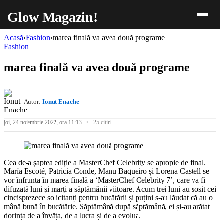
Glow Magazin!
Acasă
›
Fashion
›
marea finală va avea două programe
Fashion
marea finală va avea două programe
Autor:
Ionut Enache
joi, 24 noiembrie 2022, ora 11:13
25 citiri
Cea de-a șaptea ediție a MasterChef Celebrity se apropie de final.
María Escoté, Patricia Conde, Manu Baqueiro și Lorena Castell se
vor înfrunta în marea finală a ‘MasterChef Celebrity 7’, care va fi
difuzată luni și marți a săptămânii viitoare. Acum trei luni au sosit cei
cincisprezece solicitanți pentru bucătării și puțini s-au lăudat că au o
mână bună în bucătărie. Săptămână după săptămână, ei și-au arătat
dorința de a învăța, de a lucra și de a evolua.