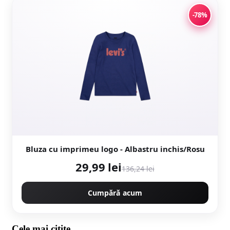
-78%
Bluza cu imprimeu logo - Albastru inchis/Rosu
29,99 lei
136,24 lei
Cumpără acum
Cele mai citite