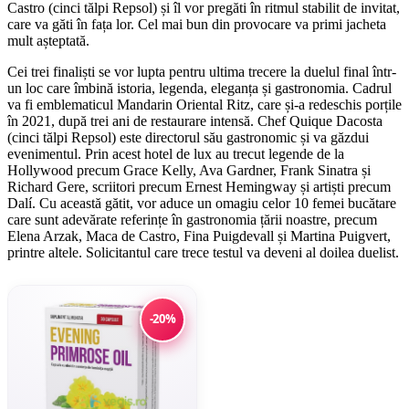
Castro (cinci tălpi Repsol) și îl vor pregăti în ritmul stabilit de invitat,
care va găti în fața lor. Cel mai bun din provocare va primi jacheta
mult așteptată.
Cei trei finaliști se vor lupta pentru ultima trecere la duelul final într-
un loc care îmbină istoria, legenda, eleganța și gastronomia. Cadrul
va fi emblematicul Mandarin Oriental Ritz, care și-a redeschis porțile
în 2021, după trei ani de restaurare intensă. Chef Quique Dacosta
(cinci tălpi Repsol) este directorul său gastronomic și va găzdui
evenimentul. Prin acest hotel de lux au trecut legende de la
Hollywood precum Grace Kelly, Ava Gardner, Frank Sinatra și
Richard Gere, scriitori precum Ernest Hemingway și artiști precum
Dalí. Cu această gătit, vor aduce un omagiu celor 10 femei bucătare
care sunt adevărate referințe în gastronomia țării noastre, precum
Elena Arzak, Maca de Castro, Fina Puigdevall și Martina Puigvert,
printre altele. Solicitantul care trece testul va deveni al doilea duelist.
-20%