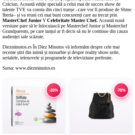
Crăciun. Această ediție specială a celui mai de succes show de
talente TVE va consta din cinci tranșe –care vor fi produse de Shine
Iberia– și va reuni cei mai buni concurenți care au trecut prin
MasterChef Junior
Y
Celebritate Master Chef.
Această nouă
versiune pare să le înlocuiască pe Masterchef Junior și Masterchef
Grandparents, pe care lanțul ar fi decis să nu le continue din cauza
audienței sale scăzute.
Diezminutos.es În Diez Minutos vă informăm despre cele mai
recente știri din inimă și monarhie și despre reality show-urile,
serialele, telenovele și programele de televiziune preferate.
Sursa: www.diezminutos.es
-20%
-78%