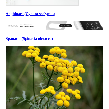
Anghinare (Cynara scolymus)
Spanac – (Spinacia oleracea)