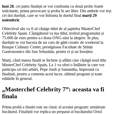
luni 28
, cei patru finaliști se vor confrunta cu două probe foarte
solicitante, prima provocare și proba în aer liber. Din ambele vor ieși
cei doi dueliști, care se vor înfrunta în duelul final
marți 29
noiembrie
.
Obiectivul său va fi să câștige titlul de al șaptelea MasterChef
Celebrity Spain. Câștigătorul va lua titlul, trofeul programului și
75.000 de euro pentru a-i dona ONG-ului la alegere. În plus,
dueliștii se vor bucura de un curs de gătit creativ de weekend la
Basque Culinary Center, prestigioasa Facultate de Științe
Gastronomice din San Sebastián, pentru ei și un însoțitor.
Marți, când marea finală se încheie și aflăm cine câștigă noul titlu
MasterChef Celebrity Spain, La 1 va oferi o întâlnire la care vor
participa cei trei arbitri, Pepe Jordi și Samantha, împreună cu
finaliștii, pentru a comenta acest lucru. ultimul program și toate
editările în general.
„Masterchef Celebrity 7”: aceasta va fi
finala
Prima probă a finalei este un clasic al acestui program: urmărește
bucătarul. Finaliștii vor replica un preparat al bucătarului Oriol