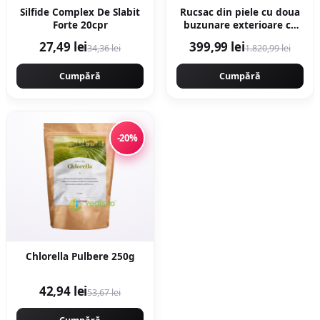
Silfide Complex De Slabit
Rucsac din piele cu doua
Forte 20cpr
buzunare exterioare cu
fermoar - Negru
27,49 lei
399,99 lei
34,36 lei
1.820,99 lei
Cumpără
Cumpără
-20%
Chlorella Pulbere 250g
42,94 lei
53,67 lei