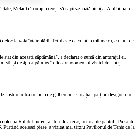
ciale, Melania Trump a reușit să capteze toată atenția. A bifat patru
eloc la voia întâmplării. Totul este calculat la milimetru, cu luni de
e stat din această săptămână”, a declarat o sursă din anturajul ei.
ru stil și design a pătruns în fiecare moment al vizitei de stat și
de nasturi, într-o nuanță de galben unt. Creația aparține designerului
n colecția Ralph Lauren, alături de aceeași marcă de pantofi. Piesa de
5. Purtând aceleași piese, a vizitat mai târziu Pavilionul de Tenis de la