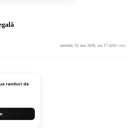
egală
sâmbătă, 02 mai 2026, ora 17:42
80 citiri
oua randuri de
um