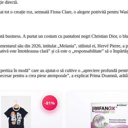
ie directă.
tat tot o creație roz, semnată Fiona Clare, o alegere potrivită pentru Wash
inută business. A purtat un costum cu pantaloni negri Christian Dior, o bl
umentarul său din 2026, intitulat „Melania”, stilistul ei, Hervé Pierre, 
vă este întotdeauna clară” și că este o „responsabilitate” să o împărtăș
xpertiza în modă” care au ajutat-o să cultive o „apreciere profundă pentr
necesar pentru a crea piese atemporale”, a explicat Prima Doamnă, arătând
-81%