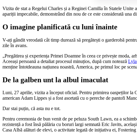
Vizita de stat a Regelui Charles și a Reginei Camilla în Statele Unite 
apariții impecabile, demonstrând din nou de ce este considerată una 
O imagine planificată cu luni înainte
V-ați gândit vreodată cât timp durează să pregătești o garderobă pentru
zile în avans.
„Pregătirea și experiența Primei Doamne în ceea ce privește moda, arhite
Aceeași persoană a detaliat procesul minuțios, după cum notează
Lyla
menține întotdeauna națiunea noastră, America, pe primul loc pe scena glo
De la galben unt la albul imaculat
Luni, 27 aprilie, vizita a început oficial. Pentru primirea oaspeților l
american Adam Lippes și a fost asortată cu o pereche de pantofi Man
Dar stai puțin, că asta nu e tot.
Pentru ceremonia de bun venit de pe peluza South Lawn, ea a schimbat r
rezistență a fost însă pălăria cu boruri largi semnată Eric Javits, acelaș
Casa Albă alături de elevi, o activitate legată de inițiativa ei, Fosterin