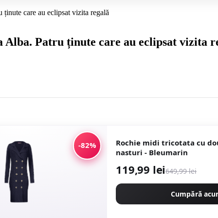
 ținute care au eclipsat vizita regală
 Alba. Patru ținute care au eclipsat vizita r
Rochie midi tricotata cu d
-82%
nasturi - Bleumarin
119,99 lei
649,99 lei
Cumpără ac