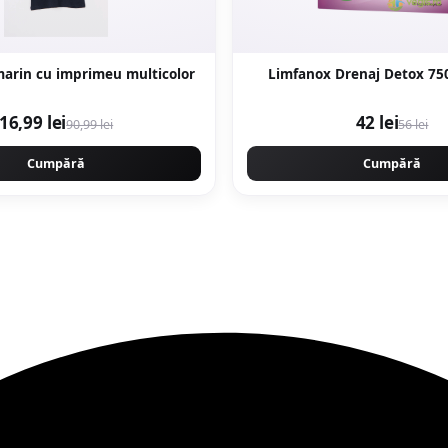
marin cu imprimeu multicolor
Limfanox Drenaj Detox 7
16,99 lei
42 lei
90,99 lei
56 lei
Cumpără
Cumpără