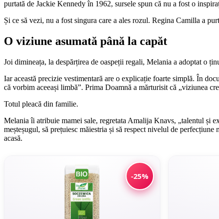
purtată de Jackie Kennedy în 1962, sursele spun că nu a fost o inspiraț
Și ce să vezi, nu a fost singura care a ales rozul. Regina Camilla a pur
O viziune asumată până la capăt
Joi dimineața, la despărțirea de oaspeții regali, Melania a adoptat o ț
Iar această precizie vestimentară are o explicație foarte simplă. În doc
că vorbim aceeași limbă”. Prima Doamnă a mărturisit că „viziunea creati
Totul pleacă din familie.
Melania îi atribuie mamei sale, regretata Amalija Knavs, „talentul și e
meșteșugul, să prețuiesc măiestria și să respect nivelul de perfecțiune 
acasă.
-25%