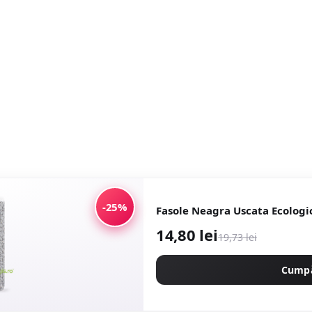
-25%
Fasole Neagra Uscata Ecologi
14,80 lei
19,73 lei
Cump