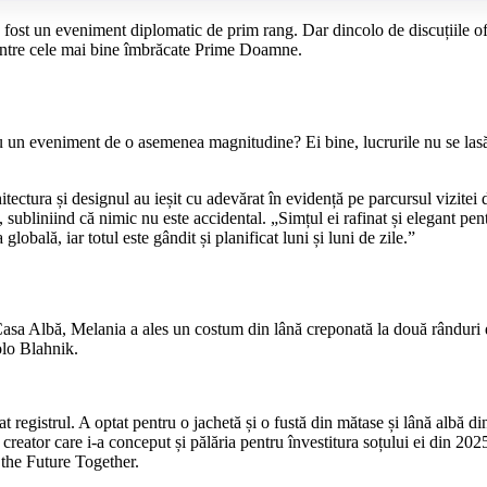
a fost un eveniment diplomatic de prim rang. Dar dincolo de discuțiile ofi
dintre cele mai bine îmbrăcate Prime Doamne.
 un eveniment de o asemenea magnitudine? Ei bine, lucrurile nu se lasă d
ctura și designul au ieșit cu adevărat în evidență pe parcursul vizitei d
, subliniind că nimic nu este accidental. „Simțul ei rafinat și elegant pent
bală, iar totul este gândit și planificat luni și luni de zile.”
a Casa Albă, Melania a ales un costum din lână creponată la două rânduri 
olo Blahnik.
egistrul. A optat pentru o jachetă și o fustă din mătase și lână albă di
i creator care i-a conceput și pălăria pentru învestitura soțului ei din 202
g the Future Together.