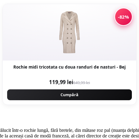
-82%
Rochie midi tricotata cu doua randuri de nasturi - Bej
119,99 lei
649,99 lei
Cumpără
strălucit într-o rochie lungă, fără bretele, din mătase roz pal (nuanța de
de la aceeași casă de modă franceză, al cărei director de creație este d