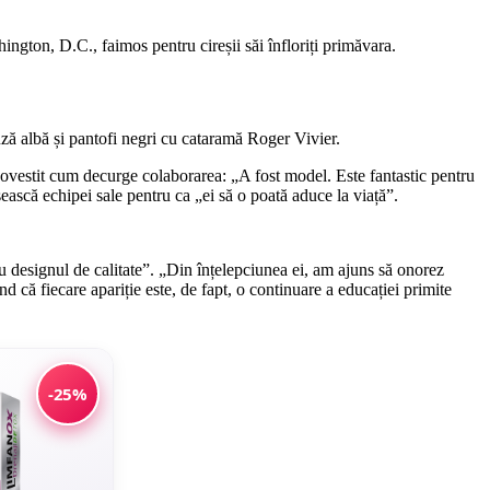
ington, D.C., faimos pentru cireșii săi înfloriți primăvara.
uză albă și pantofi negri cu cataramă Roger Vivier.
a povestit cum decurge colaborarea: „A fost model. Este fantastic pentru
ească echipei sale pentru ca „ei să o poată aduce la viață”.
u designul de calitate”. „Din înțelepciunea ei, am ajuns să onorez
 că fiecare apariție este, de fapt, o continuare a educației primite
-25%