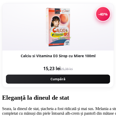
-40%
Calciu si Vitamina D3 Sirop cu Miere 100ml
15,23 lei
25,38 lei
Cumpără
Eleganță la dineul de stat
Seara, la dineul de stat, ștacheta a fost ridicată și mai sus. Melania a 
completat cu mănuși din piele întoarsă alb-crem și pantofi din mătase 