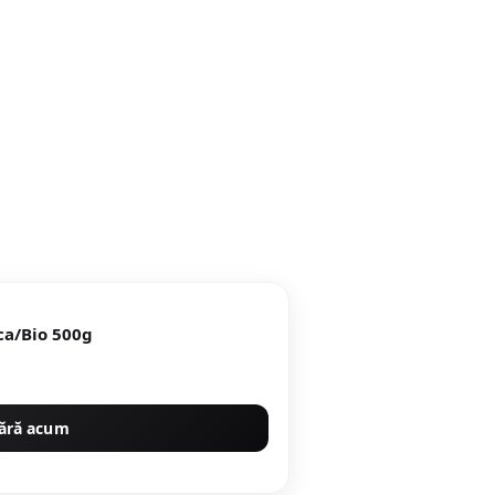
ca/Bio 500g
ără acum