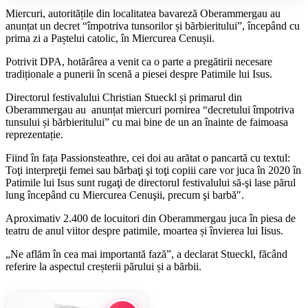
Miercuri, autoritățile din localitatea bavareză Oberammergau au
anunțat un decret “împotriva tunsorilor și bărbieritului”, începând cu
prima zi a Paștelui catolic, în Miercurea Cenușii.
Potrivit DPA, hotărârea a venit ca o parte a pregătirii necesare
tradiționale a punerii în scenă a piesei despre Patimile lui Isus.
Directorul festivalului Christian Stueckl și primarul din
Oberammergau au anunțat miercuri pornirea “decretului împotriva
tunsului și bărbieritului” cu mai bine de un an înainte de faimoasa
reprezentație.
Fiind în fața Passionsteathre, cei doi au arătat o pancartă cu textul:
Toţi interpreţii femei sau bărbaţi şi toţi copiii care vor juca în 2020 în
Patimile lui Isus sunt rugaţi de directorul festivalului să-şi lase părul
lung începând cu Miercurea Cenuşii, precum şi barbă″.
Aproximativ 2.400 de locuitori din Oberammergau juca în piesa de
teatru de anul viitor despre patimile, moartea și învierea lui Iisus.
„Ne aflăm în cea mai importantă fază”, a declarat Stueckl, făcând
referire la aspectul creșterii părului și a bărbii.