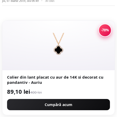
joi, 07 martie 2019, ora 06:49
30 citiri
-78%
Colier din lant placat cu aur de 14K si decorat cu
pandantiv - Auriu
89,10 lei
400 lei
Cumpără acum