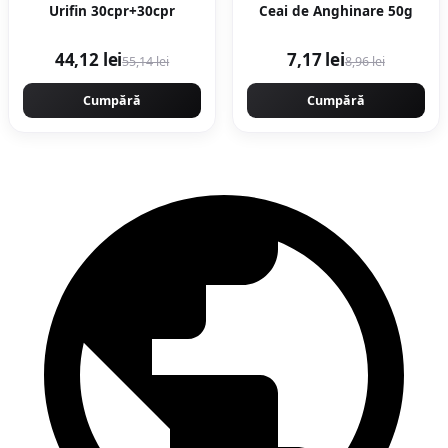
Urifin 30cpr+30cpr
Ceai de Anghinare 50g
44,12 lei
7,17 lei
55,14 lei
8,96 lei
Cumpără
Cumpără