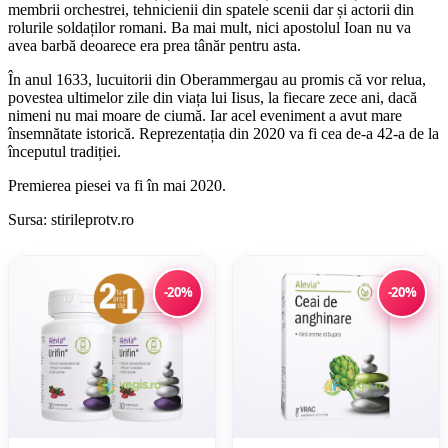
membrii orchestrei, tehnicienii din spatele scenii dar și actorii din
rolurile soldaților romani. Ba mai mult, nici apostolul Ioan nu va
avea barbă deoarece era prea tânăr pentru asta.
În anul 1633, lucuitorii din Oberammergau au promis că vor relua,
povestea ultimelor zile din viața lui Iisus, la fiecare zece ani, dacă
nimeni nu mai moare de ciumă. Iar acel eveniment a avut mare
însemnătate istorică. Reprezentația din 2020 va fi cea de-a 42-a de la
începutul tradiției.
Premierea piesei va fi în mai 2020.
Sursa: stirileprotv.ro
-20%
-20%