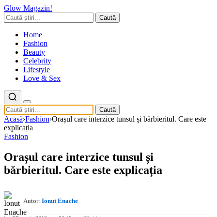
Glow Magazin!
Caută
Home
Fashion
Beauty
Celebrity
Lifestyle
Love & Sex
Caută
Acasă
›
Fashion
›
Orașul care interzice tunsul și bărbieritul. Care este
explicația
Fashion
Orașul care interzice tunsul și
bărbieritul. Care este explicația
Autor:
Ionut Enache