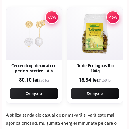
-77%
-15%
Cercei drop decorati cu
Dude Ecologice/Bio
perle sintetice - Alb
100g
80,10 lei
18,34 lei
350 lei
21,59 lei
Cumpără
Cumpără
A stiliza sandalele casual de primăvară și vară este mai
ușor ca oricând, mulțumită energiei minunate pe care o