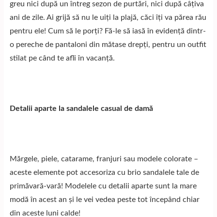
greu nici după un întreg sezon de purtări, nici după câțiva
ani de zile. Ai grijă să nu le uiți la plajă, căci îți va părea rău
pentru ele! Cum să le porți? Fă-le să iasă în evidență dintr-
o pereche de pantaloni din mătase drepți, pentru un outfit
stilat pe când te afli în vacanță.
Detalii aparte la sandalele casual de damă
Mărgele, piele, catarame, franjuri sau modele colorate –
aceste elemente pot accesoriza cu brio sandalele tale de
primăvară-vară! Modelele cu detalii aparte sunt la mare
modă în acest an și le vei vedea peste tot începând chiar
din aceste luni calde!