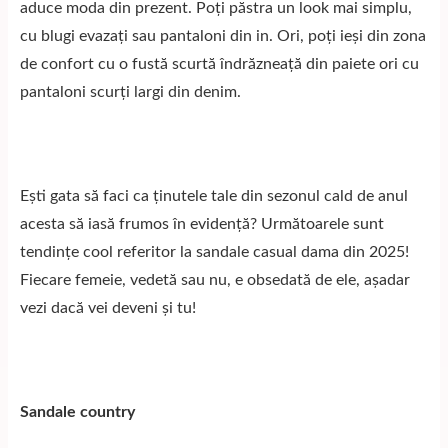
aduce moda din prezent. Poți păstra un look mai simplu,
cu blugi evazați sau pantaloni din in. Ori, poți ieși din zona
de confort cu o fustă scurtă îndrăzneață din paiete ori cu
pantaloni scurți largi din denim.
Ești gata să faci ca ținutele tale din sezonul cald de anul
acesta să iasă frumos în evidență? Următoarele sunt
tendințe cool referitor la
sandale casual dama
din 2025!
Fiecare femeie, vedetă sau nu, e obsedată de ele, așadar
vezi dacă vei deveni și tu!
Sandale country