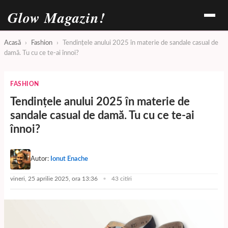
Glow Magazin!
Acasă
›
Fashion
›
Tendințele anului 2025 în materie de sandale casual de
damă. Tu cu ce te-ai înnoi?
FASHION
Tendințele anului 2025 în materie de
sandale casual de damă. Tu cu ce te-ai
înnoi?
Autor:
Ionut Enache
vineri, 25 aprilie 2025, ora 13:36
43 citiri