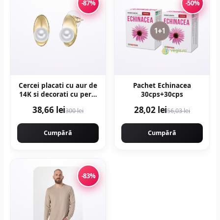
-87%
-50%
Cercei placati cu aur de
Pachet Echinacea
14K si decorati cu perle
30cps+30cps
- Auriu
38,66 lei
28,02 lei
300 lei
56,03 lei
Cumpără
Cumpără
-83%