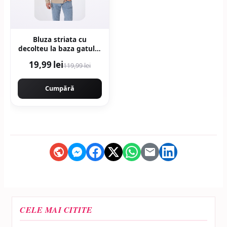
Bluza striata cu
decolteu la baza gatului
- Bej
19,99 lei
119,99 lei
Cumpără
CELE MAI CITITE