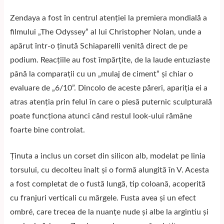
Zendaya a fost în centrul atenției la premiera mondială a
filmului „The Odyssey” al lui Christopher Nolan, unde a
apărut într-o ținută Schiaparelli venită direct de pe
podium. Reacțiile au fost împărțite, de la laude entuziaste
până la comparații cu un „mulaj de ciment” și chiar o
evaluare de „6/10”. Dincolo de aceste păreri, apariția ei a
atras atenția prin felul în care o piesă puternic sculpturală
poate funcționa atunci când restul look-ului rămâne
foarte bine controlat.
Ținuta a inclus un corset din silicon alb, modelat pe linia
torsului, cu decolteu înalt și o formă alungită în V. Acesta
a fost completat de o fustă lungă, tip coloană, acoperită
cu franjuri verticali cu mărgele. Fusta avea și un efect
ombré, care trecea de la nuanțe nude și albe la argintiu și