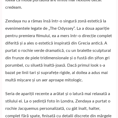
ideea că moda purtabilă are limite mai flexibile decât
credeam.
Zendaya nu a rămas însă într-o singură zonă estetică la
evenimentele legate de „The Odyssey”. La a doua apariție
pentru premiera filmului, ea a mers într-o direcție complet
diferită și a ales o estetică inspirată din Grecia antică. A
purtat o rochie verde dramatică, cu un bralette sculptural
din frunze de piele tridimensionale și o fustă din șifon gri
porumbel, cu siluetă înaltă-joasă. Dacă primul look s-a
bazat pe linii tari și suprafețe rigide, al doilea a adus mai
multă mișcare și un aer aproape mitologic.
Seria de apariții recente a arătat și o latură mai relaxată a
stilului ei. La o ședință foto în Londra, Zendaya a purtat o
rochie Jacquemus personalizată, cu gât înalt, halter,
complet fără spate, finisată cu detalii discrete din mărgele