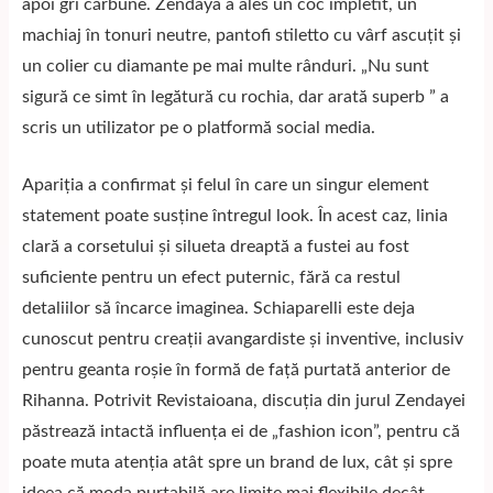
apoi gri cărbune. Zendaya a ales un coc împletit, un
machiaj în tonuri neutre, pantofi stiletto cu vârf ascuțit și
un colier cu diamante pe mai multe rânduri. „Nu sunt
sigură ce simt în legătură cu rochia, dar arată superb ” a
scris un utilizator pe o platformă social media.
Apariția a confirmat și felul în care un singur element
statement poate susține întregul look. În acest caz, linia
clară a corsetului și silueta dreaptă a fustei au fost
suficiente pentru un efect puternic, fără ca restul
detaliilor să încarce imaginea. Schiaparelli este deja
cunoscut pentru creații avangardiste și inventive, inclusiv
pentru geanta roșie în formă de față purtată anterior de
Rihanna. Potrivit
Revistaioana
, discuția din jurul Zendayei
păstrează intactă influența ei de „fashion icon”, pentru că
poate muta atenția atât spre un brand de lux, cât și spre