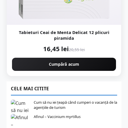
Tabieturi Ceai de Menta Delicat 12 plicuri
piramida
16,45 lei
20,55 lei
Cumpără acum
CELE MAI CITITE
Cum să nu iei țeapă când cumperi o vacanță de la
agențiile de turism
Afinul – Vaccinium myrtillus