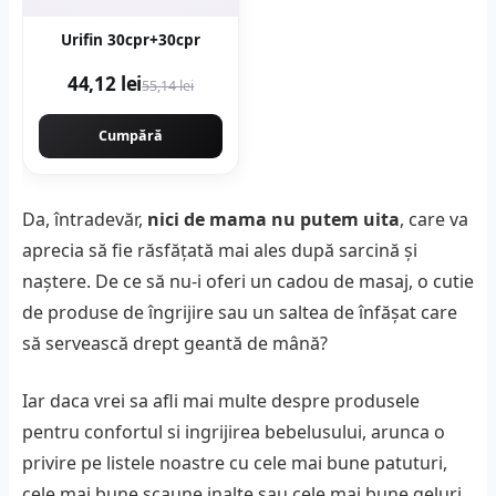
Urifin 30cpr+30cpr
44,12 lei
55,14 lei
Cumpără
Da, întradevăr,
nici de mama nu putem uita
, care va
aprecia să fie răsfățată mai ales după sarcină și
naștere. De ce să nu-i oferi un cadou de masaj, o cutie
de produse de îngrijire sau un saltea de înfășat care
să servească drept geantă de mână?
Iar daca vrei sa afli mai multe despre produsele
pentru confortul si ingrijirea bebelusului, arunca o
privire pe listele noastre cu cele mai bune patuturi,
cele mai bune scaune inalte sau cele mai bune geluri