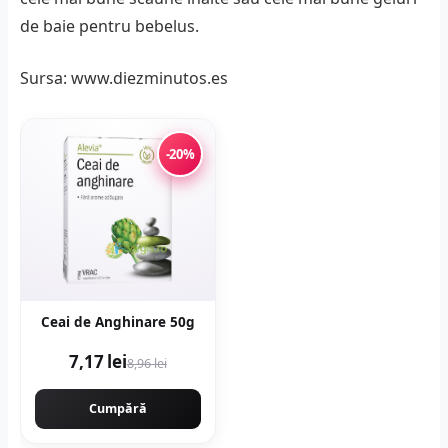
de baie pentru bebelus.
Sursa: www.diezminutos.es
-20%
Ceai de Anghinare 50g
7,17 lei
8,96 lei
Cumpără