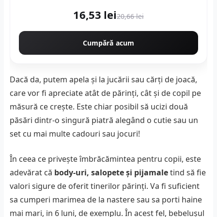
16,53 lei
20,66 lei
Cumpără acum
Dacă da, putem apela și la jucării sau cărți de joacă,
care vor fi apreciate atât de părinți, cât și de copil pe
măsură ce crește. Este chiar posibil să ucizi două
păsări dintr-o singură piatră alegând o cutie sau un
set cu mai multe cadouri sau jocuri!
În ceea ce privește îmbrăcămintea pentru copii, este
adevărat că
body-uri, salopete și pijamale
tind să fie
valori sigure de oferit tinerilor părinți. Va fi suficient
sa cumperi marimea de la nastere sau sa porti haine
mai mari, in 6 luni, de exemplu. În acest fel, bebelușul