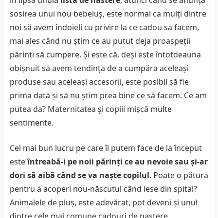
în lipsa unuia
lista de nastere
, atunci când se anunță
sosirea unui nou bebeluș, este normal ca mulți dintre
noi să avem îndoieli cu privire la ce cadou să facem,
mai ales când nu știm ce au putut deja proaspeții
părinți să cumpere. Și este că, deși este întotdeauna
obișnuit să avem tendința de a cumpăra aceleași
produse sau aceleași accesorii, este posibil să fie
prima dată și să nu știm prea bine ce să facem. Ce am
putea da? Maternitatea și copiii mișcă multe
sentimente.
Cel mai bun lucru pe care îl putem face de la început
este
întreabă-i pe noii părinți ce au nevoie sau și-ar
dori să aibă când se va naște copilul
. Poate o pătură
pentru a acoperi nou-născutul când iese din spital?
Animalele de pluș, este adevărat, pot deveni și unul
dintre cele mai comune cadouri de naștere.