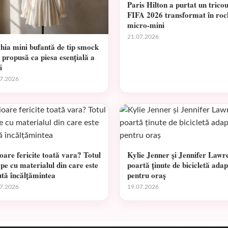
Paris Hilton a purtat un trico
FIFA 2026 transformat în roc
micro-mini
21.07.2026
hia mini bufantă de tip smock
e propusă ca piesa esențială a
i
7.2026
ioare fericite toată vara? Totul
Kylie Jenner și Jennifer Lawr
epe cu materialul din care este
poartă ținute de bicicletă adap
ută încălțămintea
pentru oraș
7.2026
19.07.2026