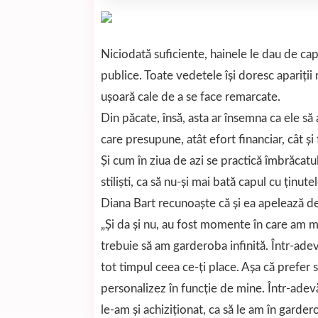
Niciodată suficiente, hainele le dau de c
publice. Toate vedetele își doresc apariții
ușoară cale de a se face remarcate.
Din păcate, însă, asta ar însemna ca ele să
care presupune, atât efort financiar, cât și 
Și cum în ziua de azi se practică îmbrăcatu
stiliști, ca să nu-și mai bată capul cu ținu
Diana Bart recunoaște că și ea apelează des
„Și da și nu, au fost momente în care am ma
trebuie să am garderoba infinită. Într-adevăr
tot timpul ceea ce-ți place. Așa că prefer 
personalizez în funcție de mine. Într-adev
le-am și achiziționat, ca să le am în garde