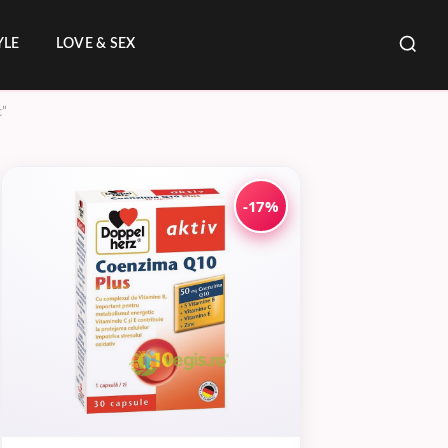
YLE
LOVE & SEX
c”
-17%