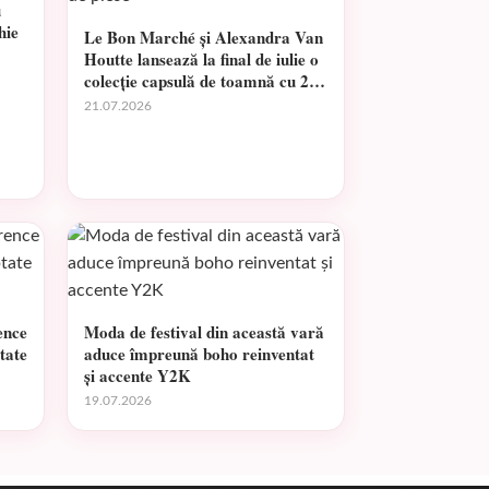
u
hie
Le Bon Marché și Alexandra Van
Houtte lansează la final de iulie o
colecție capsulă de toamnă cu 20
de piese
21.07.2026
ence
Moda de festival din această vară
tate
aduce împreună boho reinventat
și accente Y2K
19.07.2026