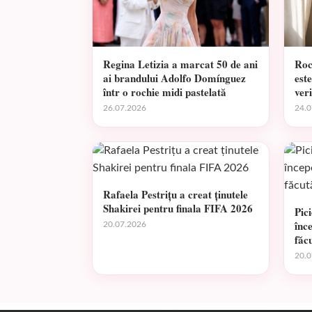
Regina Letizia a marcat 50 de ani
Roc
ai brandului Adolfo Domínguez
est
într o rochie midi pastelată
veri
26.07.2026
24.0
Rafaela Pestrițu a creat ținutele
Shakirei pentru finala FIFA 2026
Pic
înc
20.07.2026
făc
20.0