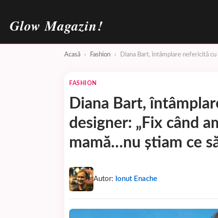
Glow Magazin!
Acasă
›
Fashion
›
Diana Bart, întâmplare nefericită c
FASHION
Diana Bart, întâmplare
designer: „Fix când 
mamă…nu știam ce să
Autor:
Ionut Enache