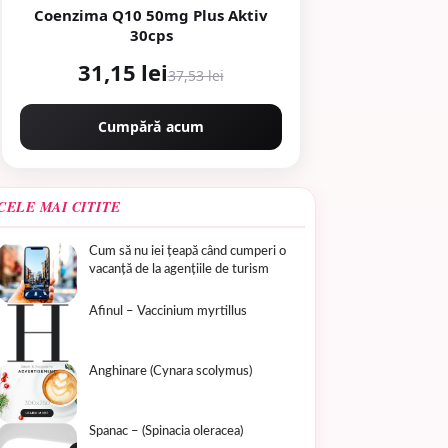
Coenzima Q10 50mg Plus Aktiv
30cps
31,15 lei
37,53 lei
Cumpără acum
CELE MAI CITITE
Cum să nu iei țeapă când cumperi o
vacanță de la agențiile de turism
Afinul – Vaccinium myrtillus
Anghinare (Cynara scolymus)
Spanac – (Spinacia oleracea)