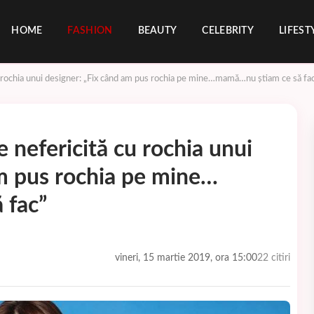
HOME
FASHION
BEAUTY
CELEBRITY
LIFEST
u rochia unui designer: „Fix când am pus rochia pe mine…mamă…nu știam ce să fa
 nefericită cu rochia unui
am pus rochia pe mine…
 fac”
vineri, 15 martie 2019, ora 15:00
22 citiri