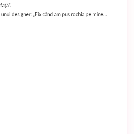
față”.
ia unui designer: „Fix când am pus rochia pe mine…
…