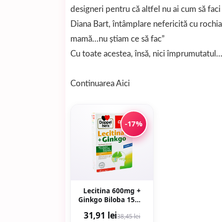
designeri pentru că altfel nu ai cum să faci 
Diana Bart, întâmplare nefericită cu roch
mamă…nu știam ce să fac”
Cu toate acestea, însă, nici împrumutatul
Continuarea
Aici
-17%
Lecitina 600mg +
Ginkgo Biloba 15mg
30cps
31,91 lei
38,45 lei