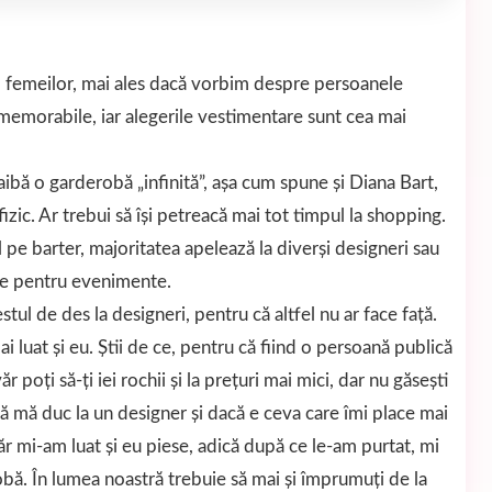
ap femeilor, mai ales dacă vorbim despre persoanele
 memorabile, iar alegerile vestimentare sunt cea mai
 aibă o garderobă „infinită”, așa cum spune și Diana Bart,
fizic. Ar trebui să își petreacă mai tot timpul la shopping.
l pe barter, majoritatea apelează la diverși designeri sau
tele pentru evenimente.
tul de des la designeri, pentru că altfel nu ar face față.
i luat și eu. Știi de ce, pentru că fiind o persoană publică
 poți să-ți iei rochii și la prețuri mai mici, dar nu găsești
să mă duc la un designer și dacă e ceva care îmi place mai
ăr mi-am luat și eu piese, adică după ce le-am purtat, mi
robă. În lumea noastră trebuie să mai și împrumuți de la