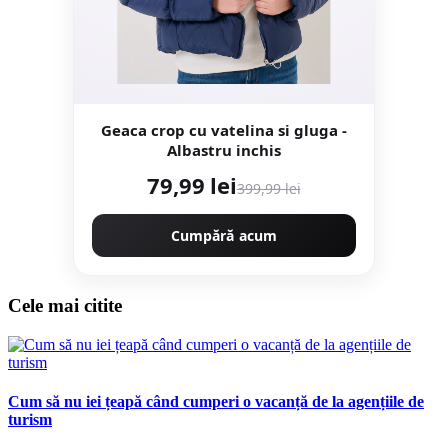
Geaca crop cu vatelina si gluga -
Albastru inchis
79,99 lei
399,99 lei
Cumpără acum
Cele mai citite
Cum să nu iei țeapă când cumperi o vacanță de la agențiile de
turism