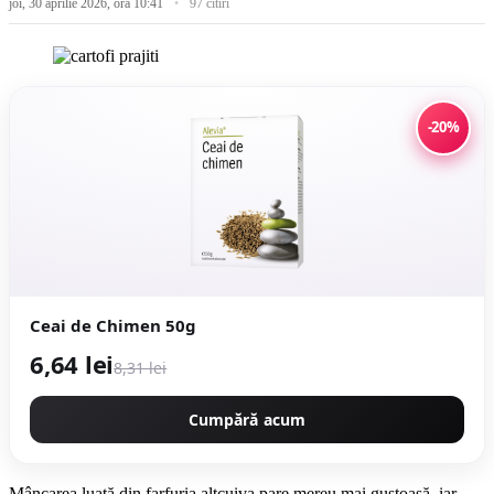
joi, 30 aprilie 2026, ora 10:41
97 citiri
-20%
Ceai de Chimen 50g
6,64 lei
8,31 lei
Cumpără acum
Mâncarea luată din farfuria altcuiva pare mereu mai gustoasă, iar