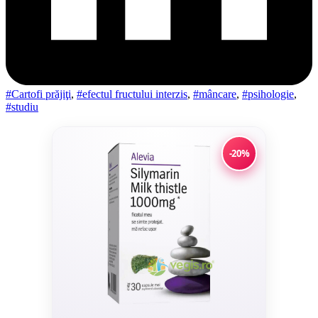
#Cartofi prăjiţi
,
#efectul fructului interzis
,
#mâncare
,
#psihologie
,
#studiu
-20%