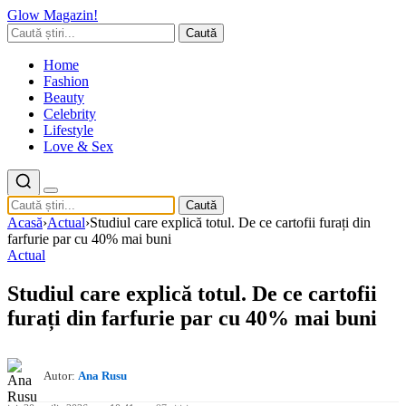
Glow Magazin!
Caută
Home
Fashion
Beauty
Celebrity
Lifestyle
Love & Sex
Caută
Acasă
›
Actual
›
Studiul care explică totul. De ce cartofii furați din
farfurie par cu 40% mai buni
Actual
Studiul care explică totul. De ce cartofii
furați din farfurie par cu 40% mai buni
Autor:
Ana Rusu