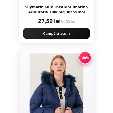
Silymarin Milk Thistle Silimarina
Armurariu 1000mg 30cps moi
27,59 lei
34,50 lei
Cumpără acum
-80%