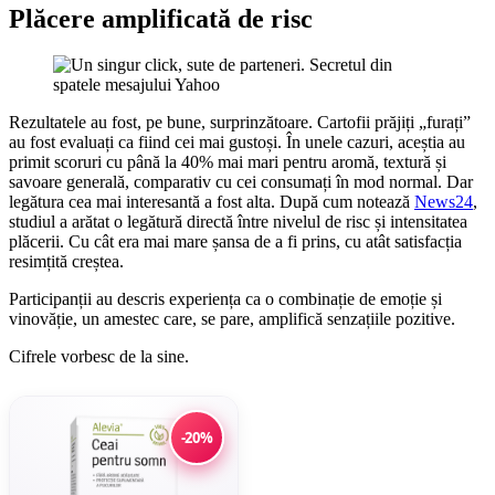
Plăcere amplificată de risc
Rezultatele au fost, pe bune, surprinzătoare. Cartofii prăjiți „furați”
au fost evaluați ca fiind cei mai gustoși. În unele cazuri, aceștia au
primit scoruri cu până la 40% mai mari pentru aromă, textură și
savoare generală, comparativ cu cei consumați în mod normal. Dar
legătura cea mai interesantă a fost alta. După cum notează
News24
,
studiul a arătat o legătură directă între nivelul de risc și intensitatea
plăcerii. Cu cât era mai mare șansa de a fi prins, cu atât satisfacția
resimțită creștea.
Participanții au descris experiența ca o combinație de emoție și
vinovăție, un amestec care, se pare, amplifică senzațiile pozitive.
Cifrele vorbesc de la sine.
-20%