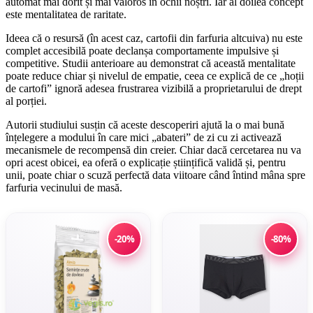
automat mai dorit și mai valoros în ochii noștri. Iar al doilea concept
este mentalitatea de raritate.
Ideea că o resursă (în acest caz, cartofii din farfuria altcuiva) nu este
complet accesibilă poate declanșa comportamente impulsive și
competitive. Studii anterioare au demonstrat că această mentalitate
poate reduce chiar și nivelul de empatie, ceea ce explică de ce „hoții
de cartofi” ignoră adesea frustrarea vizibilă a proprietarului de drept
al porției.
Autorii studiului susțin că aceste descoperiri ajută la o mai bună
înțelegere a modului în care mici „abateri” de zi cu zi activează
mecanismele de recompensă din creier. Chiar dacă cercetarea nu va
opri acest obicei, ea oferă o explicație științifică validă și, pentru
unii, poate chiar o scuză perfectă data viitoare când întind mâna spre
farfuria vecinului de masă.
-20%
-80%