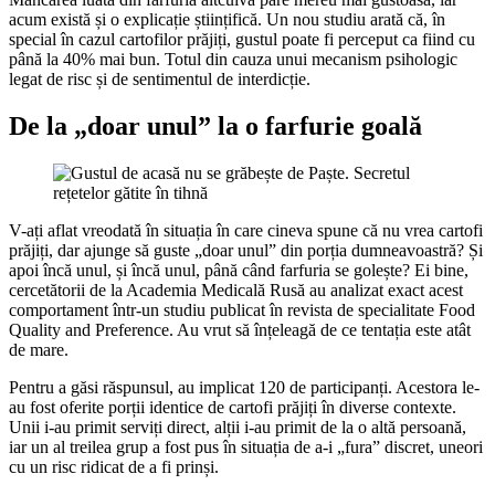
acum există și o explicație științifică. Un nou studiu arată că, în
special în cazul cartofilor prăjiți, gustul poate fi perceput ca fiind cu
până la 40% mai bun. Totul din cauza unui mecanism psihologic
legat de risc și de sentimentul de interdicție.
De la „doar unul” la o farfurie goală
V-ați aflat vreodată în situația în care cineva spune că nu vrea cartofi
prăjiți, dar ajunge să guste „doar unul” din porția dumneavoastră? Și
apoi încă unul, și încă unul, până când farfuria se golește? Ei bine,
cercetătorii de la Academia Medicală Rusă au analizat exact acest
comportament într-un studiu publicat în revista de specialitate Food
Quality and Preference. Au vrut să înțeleagă de ce tentația este atât
de mare.
Pentru a găsi răspunsul, au implicat 120 de participanți. Acestora le-
au fost oferite porții identice de cartofi prăjiți în diverse contexte.
Unii i-au primit serviți direct, alții i-au primit de la o altă persoană,
iar un al treilea grup a fost pus în situația de a-i „fura” discret, uneori
cu un risc ridicat de a fi prinși.