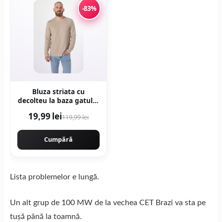
-83%
Bluza striata cu
decolteu la baza gatului
- Bej
19,99 lei
119,99 lei
Cumpără
Lista problemelor e lungă.
Un alt grup de 100 MW de la vechea CET Brazi va sta pe
tușă până la toamnă.