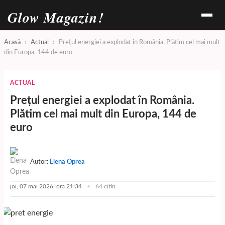
Glow Magazin!
Acasă
›
Actual
›
Prețul energiei a explodat în România. Plătim cel mai mult
din Europa, 144 de euro
ACTUAL
Prețul energiei a explodat în România.
Plătim cel mai mult din Europa, 144 de
euro
Autor:
Elena Oprea
joi, 07 mai 2026, ora 21:34
64 citiri