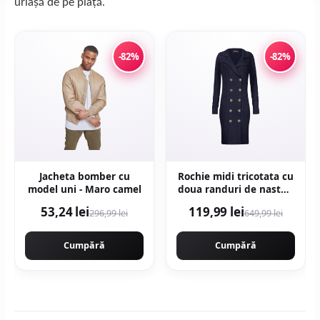
uriașă de pe piață.
-82%
-82%
Jacheta bomber cu
Rochie midi tricotata cu
model uni - Maro camel
doua randuri de nasturi
- Bleumarin
53,24 lei
119,99 lei
296,99 lei
649,99 lei
Cumpără
Cumpără