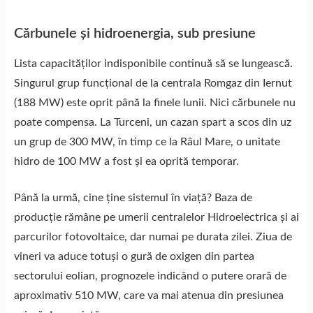
Cărbunele și hidroenergia, sub presiune
Lista capacităților indisponibile continuă să se lungească.
Singurul grup funcțional de la centrala Romgaz din Iernut
(188 MW) este oprit până la finele lunii. Nici cărbunele nu
poate compensa. La Turceni, un cazan spart a scos din uz
un grup de 300 MW, în timp ce la Râul Mare, o unitate
hidro de 100 MW a fost și ea oprită temporar.
Până la urmă, cine ține sistemul în viață? Baza de
producție rămâne pe umerii centralelor Hidroelectrica și ai
parcurilor fotovoltaice, dar numai pe durata zilei. Ziua de
vineri va aduce totuși o gură de oxigen din partea
sectorului eolian, prognozele indicând o putere orară de
aproximativ 510 MW, care va mai atenua din presiunea