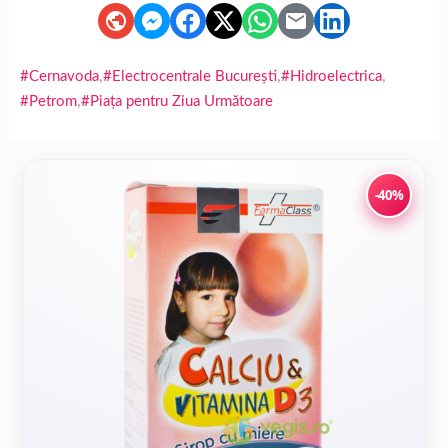
,
,
,
#Cernavoda
#Electrocentrale Bucureşti
#Hidroelectrica
,
#Petrom
#Piața pentru Ziua Următoare
-40%