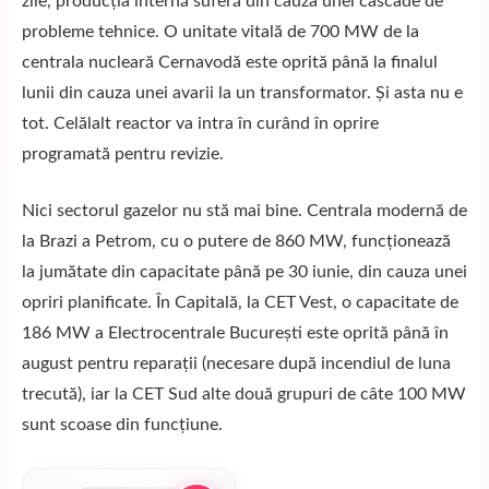
zile, producția internă suferă din cauza unei cascade de
probleme tehnice. O unitate vitală de 700 MW de la
centrala nucleară Cernavodă este oprită până la finalul
lunii din cauza unei avarii la un transformator. Și asta nu e
tot. Celălalt reactor va intra în curând în oprire
programată pentru revizie.
Nici sectorul gazelor nu stă mai bine. Centrala modernă de
la Brazi a Petrom, cu o putere de 860 MW, funcționează
la jumătate din capacitate până pe 30 iunie, din cauza unei
opriri planificate. În Capitală, la CET Vest, o capacitate de
186 MW a Electrocentrale București este oprită până în
august pentru reparații (necesare după incendiul de luna
trecută), iar la CET Sud alte două grupuri de câte 100 MW
sunt scoase din funcțiune.