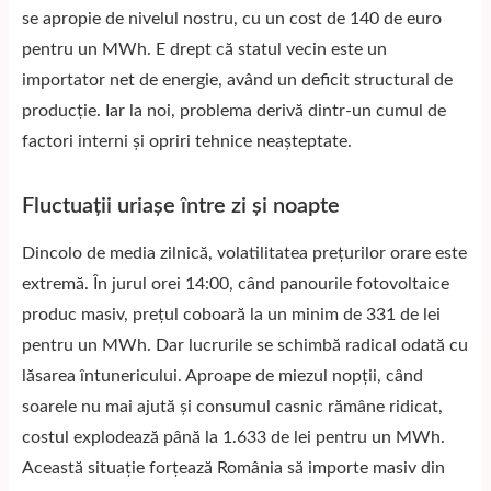
se apropie de nivelul nostru, cu un cost de 140 de euro
pentru un MWh. E drept că statul vecin este un
importator net de energie, având un deficit structural de
producție. Iar la noi, problema derivă dintr-un cumul de
factori interni și opriri tehnice neașteptate.
Fluctuații uriașe între zi și noapte
Dincolo de media zilnică, volatilitatea prețurilor orare este
extremă. În jurul orei 14:00, când panourile fotovoltaice
produc masiv, prețul coboară la un minim de 331 de lei
pentru un MWh. Dar lucrurile se schimbă radical odată cu
lăsarea întunericului. Aproape de miezul nopții, când
soarele nu mai ajută și consumul casnic rămâne ridicat,
costul explodează până la 1.633 de lei pentru un MWh.
Această situație forțează România să importe masiv din