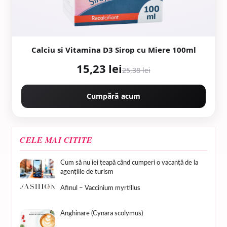
Calciu si Vitamina D3 Sirop cu Miere 100ml
15,23 lei
25,38 lei
Cumpără acum
CELE MAI CITITE
Cum să nu iei țeapă când cumperi o vacanță de la
agențiile de turism
Afinul – Vaccinium myrtillus
Anghinare (Cynara scolymus)